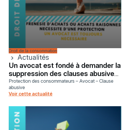
Droit de la consommation
Actualités
chevron_right
Un avocat est fondé à demander la
suppression des clauses abusives
quand le prêt souscrit n’a pas de
Protection des consommateurs – Avocat – Clause
abusive
lien avec son activité
Voir cette actualité
professionnelle