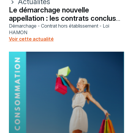
Actualités
chevron_right
Le démarchage nouvelle
appellation : les contrats conclus
hors établissement
Démarchage - Contrat hors établissement - Loi
HAMON
Voir cette actualité