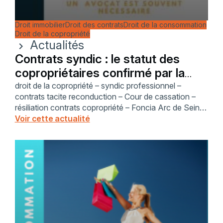
Droit immobilier
Droit des contrats
Droit de la consommation
Droit de la copropriété
Actualités
chevron_right
Contrats syndic : le statut des
copropriétaires confirmé par la
Cour de cassation
droit de la copropriété – syndic professionnel –
contrats tacite reconduction – Cour de cassation –
résiliation contrats copropriété – Foncia Arc de Seine
– protection consommateur – article L. 136-1 Code
Voir cette actualité
consommation