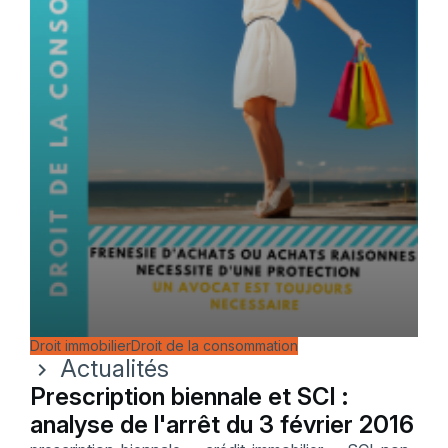
Droit immobilier
Droit de la consommation
Actualités
chevron_right
Prescription biennale et SCI :
analyse de l'arrêt du 3 février 2016