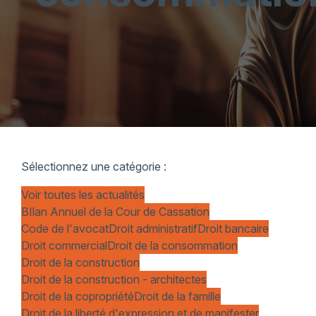
Sélectionnez une catégorie :
Voir toutes les actualités
BIlan Annuel de la Cour de Cassation
Code de l'avocat
Droit administratif
Droit bancaire
Droit commercial
Droit de la consommation
Droit de la construction
Droit de la construction - architectes
Droit de la copropriété
Droit de la famille
Droit de la liberté d'expression et de manifester