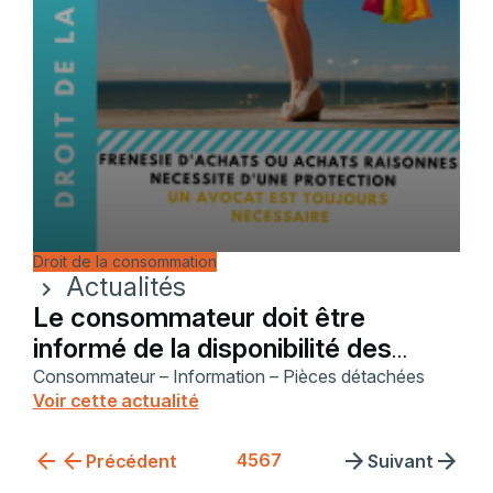
Droit de la consommation
Actualités
chevron_right
Le consommateur doit être
informé de la disponibilité des
pièces détachées.
Consommateur – Information – Pièces détachées
Voir cette actualité
4
5
6
7
Précédent
Suivant