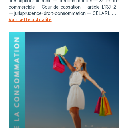
prescription-biennale — crédit-immobilier — SCI-non-
commerciale — Cour-de-cassation — article-L137-2
— jurisprudence-droit-consommation — SELARL-
Philippe-Gonet — décision-2016
Voir cette actualité