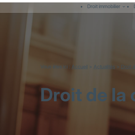
Panneau de gestion des cookies
Droit immobilier
Vous êtes ici :
Accueil
>
Actualités
>
Droit 
Droit de l