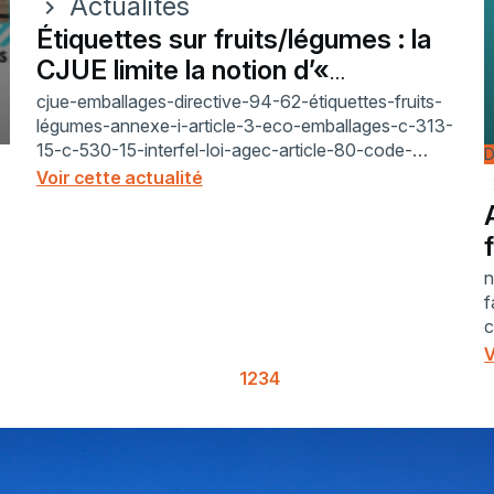
Actualités
chevron_right
Étiquettes sur fruits/légumes : la
CJUE limite la notion d’«
emballage »
cjue-emballages-directive-94-62-étiquettes-fruits-
légumes-annexe-i-article-3-eco-emballages-c-313-
15-c-530-15-interfel-loi-agec-article-80-code-
D
environnement-r-543-73-décret-2020-1724-
Voir cette actualité
chev
présentation-manutention-protection-compostable-
biosourcé-conformité
-
n
f
c
e
V
D
1
2
3
4
p