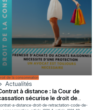
roit de la consommation
Actualités
ron_right
Contrat à distance : la Cour de
cassation sécurise le droit de
rétractation
ontrat-a-distance-droit-de-retractation-code-de-