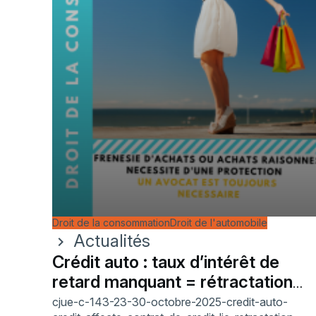
Droit de la consommation
Droit de l'automobile
Actualités
chevron_right
Crédit auto : taux d’intérêt de
retard manquant = rétractation
prolongée
cjue-c-143-23-30-octobre-2025-credit-auto-