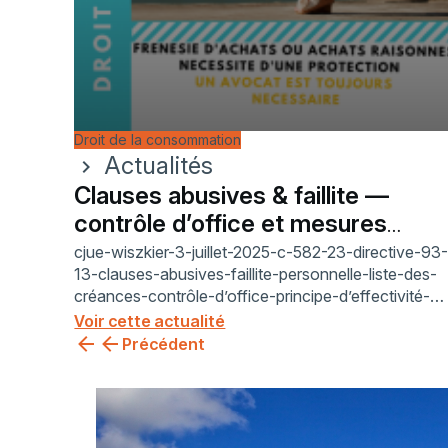
Droit de la consommation
Actualités
chevron_right
Clauses abusives & faillite —
contrôle d’office et mesures
provisoires
cjue-wiszkier-3-juillet-2025-c-582-23-directive-93
13-clauses-abusives-faillite-personnelle-liste-des-
créances-contrôle-d’office-principe-d’effectivité-
mesures-provisoires-retenues-salariales-getin-
Voir cette actualité
noble-bank-ibercaja-banco-gr-real-protection-
Précédent
consommateur