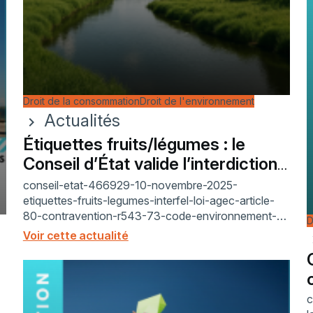
Droit de la consommation
Droit de l'environnement
Actualités
chevron_right
Étiquettes fruits/légumes : le
Conseil d’État valide l’interdiction
(2025)
conseil-etat-466929-10-novembre-2025-
etiquettes-fruits-legumes-interfel-loi-agec-article-
80-contravention-r543-73-code-environnement-
D
directive-94-62-ce-emballages-article-18-tfue-
Voir cette actualité
chev
articles-34-36-mesure-effet-equivalent-protection-
environnement-biodechets
c