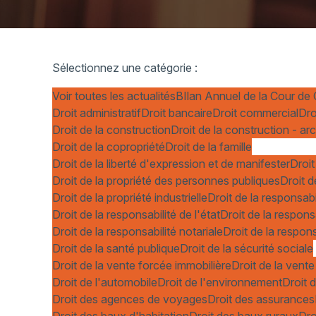
Sélectionnez une catégorie :
Voir toutes les actualités
BIlan Annuel de la Cour de
Droit administratif
Droit bancaire
Droit commercial
Dro
Droit de la construction
Droit de la construction - ar
Droit de la copropriété
Droit de la famille
Droit de la liberté d'expression et de manifester
Droit
Droit de la propriété des personnes publiques
Droit d
Droit de la propriété industrielle
Droit de la responsabi
Droit de la responsabilité de l'état
Droit de la respons
Droit de la responsabilité notariale
Droit de la respons
Droit de la santé publique
Droit de la sécurité sociale
Droit de la vente forcée immobilière
Droit de la vente
Droit de l'automobile
Droit de l'environnement
Droit d
Droit des agences de voyages
Droit des assurances
Droit des baux d'habitation
Droit des baux ruraux
Dro