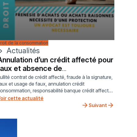
roit de la consommation
Actualités
ron_right
Annulation d’un crédit affecté pour
faux et absence de
consentement : condamnation de
ullité contrat de crédit affecté, fraude à la signature,
aux et usage de faux, annulation crédit
DOMOFINANCE à rembourser les
onsommation, responsabilité banque crédit affecté,
emprunteurs
xpertise graphologique crédit, jurisprudence
oir cette actualité
OMOFINANCE, absence de consentement contrat,
Suivant
rotection