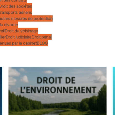
Droit des sociétés
transports aériens
t autres mesures de protection
du divorce
ail
Droit du voisinage
lier
Droit judiciaire
Droit pénal
enues par le cabinet
BLOG