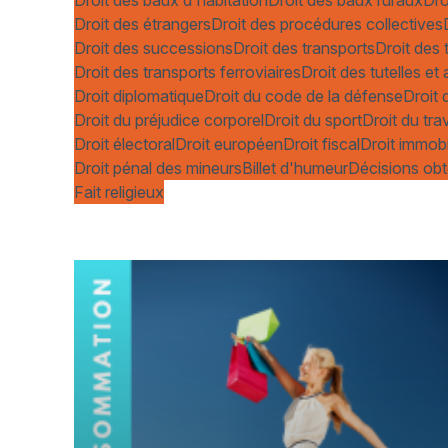
Droit des étrangers
Droit des procédures collectives
Droit des successions
Droit des transports
Droit des 
Droit des transports ferroviaires
Droit des tutelles e
Droit diplomatique
Droit du code de la défense
Droit 
Droit du préjudice corporel
Droit du sport
Droit du trav
Droit électoral
Droit européen
Droit fiscal
Droit immobi
Droit pénal des mineurs
Billet d'humeur
Décisions obt
Fait religieux