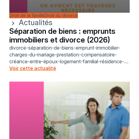
Droit de la famille
Droit du divorce
Actualités
chevron_right
Séparation de biens : emprunts
immobiliers et divorce (2026)
divorce-séparation-de-biens-emprunt-immobilier-
charges-du-mariage-prestation-compensatoire-
créance-entre-époux-logement-familial-résidence-
secondaire-indivision-article-214-code-civil-article-
Voir cette actualité
1537-code-civil-avocat-divorce-saint-nazaire