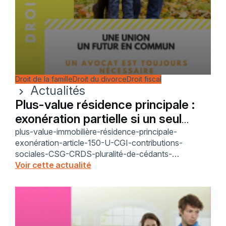
Droit de la famille
Droit du divorce
Droit fiscal
Actualités
chevron_right
Plus-value résidence principale :
exonération partielle si un seul
cédant y vit
plus-value-immobilière-résidence-principale-
exonération-article-150-U-CGI-contributions-
sociales-CSG-CRDS-pluralité-de-cédants-
imposition-commune-époux-séparés-indivision-
Voir cette actualité
quote-part-conseil-d’État-496235-15-décembre-
2025-CAA-Marseille-TA-Toulon