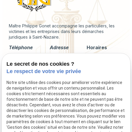
Maître Philippe Gonet accompagne les particuliers, les
victimes et les entreprises dans leurs démarches
juridiques à Saint-Nazaire.
Téléphone
Adresse
Horaires
02 49 88 35 04
2 Rue du
Lundi -
Le secret de nos cookies ?
Corps de
Vendredi
Garde
09:00 - 18:00
Le respect de votre vie privée
44600 Saint-
Nazaire
Notre site utilise des cookies pour améliorer votre expérience
de navigation et vous offrir un contenu personnalisé. Les
cookies strictement nécessaires sont essentiels au
fonctionnement de base de notre site et ne peuvent pas être
désactivés. Cependant, vous avez le choix d'activer ou de
Droit immobilier
désactiver les cookies de personnalisation, de performance et
Droit de la famille
de marketing selon vos préférences. Vous pouvez modifier vos
Procédures collectives
paramètres de cookies à tout moment en cliquant sur le lien
'Gestion des cookies' situé en bas de notre site. Veuillez noter
Indemnisation du préjudice corporel