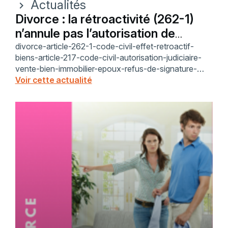
Actualités
chevron_right
Divorce : la rétroactivité (262-1)
n’annule pas l’autorisation de
vendre (217)
divorce-article-262-1-code-civil-effet-retroactif-
biens-article-217-code-civil-autorisation-judiciaire-
vente-bien-immobilier-epoux-refus-de-signature-
astreinte-cles-titres-de-propriete-cour-de-cassation-
Voir cette actualité
14-janvier-2026-24-16-630-jurisprudence