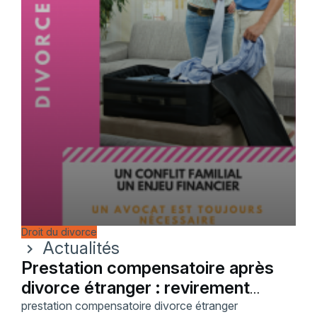
Droit du divorce
Actualités
chevron_right
Prestation compensatoire après
divorce étranger : revirement
confirmé
prestation compensatoire divorce étranger