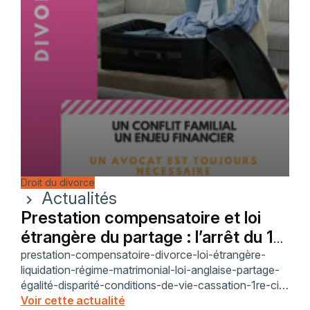
Droit du divorce
Actualités
chevron_right
Prestation compensatoire et loi
étrangère du partage : l’arrêt du 10
déc. 2025
prestation-compensatoire-divorce-loi-étrangère-
liquidation-régime-matrimonial-loi-anglaise-partage-
égalité-disparité-conditions-de-vie-cassation-1re-civ-
23-22-356-article-270-article-271-conflit-de-lois-
Voir cette actualité