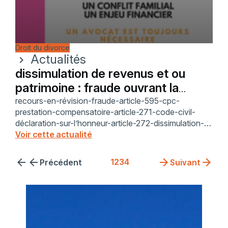
Droit du divorce
Actualités
chevron_right
dissimulation de revenus et ou
patrimoine : fraude ouvrant la
révision
recours-en-révision-fraude-article-595-cpc-
prestation-compensatoire-article-271-code-civil-
déclaration-sur-l’honneur-article-272-dissimulation-
revenus-patrimoine-jurisprudence-cour-de-
Voir cette actualité
cassation-2013-2008-cassation-divorce-charges-
de-preuve-délai-de-révisi
1
2
3
4
Précédent
Suivant