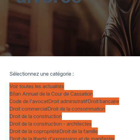
Sélectionnez une catégorie :
Voir toutes les actualités
BIlan Annuel de la Cour de Cassation
Code de l'avocat
Droit administratif
Droit bancaire
Droit commercial
Droit de la consommation
Droit de la construction
Droit de la construction - architectes
Droit de la copropriété
Droit de la famille
Droit de la liberté d'expression et de manifester