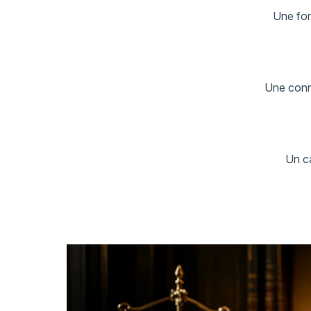
Une fon
Une conna
Un ca