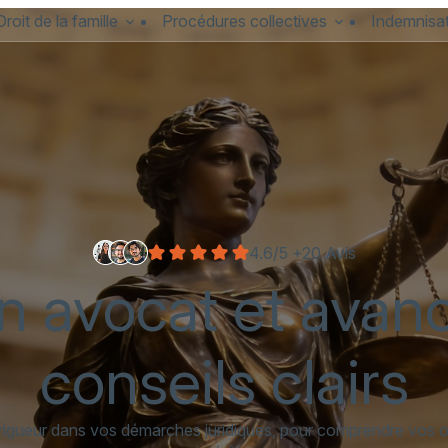
Droit de la famille
Procédures collectives
Indemnisat
4.6/5 +20 Avis
n avocat et avan
conseils clairs
gueur dans vos démarches juridiques, pour comprendre vos op