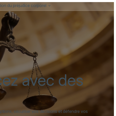
ion du préjudice corporel
cez avec des
tions, sécuriser vos décisions et défendre vos