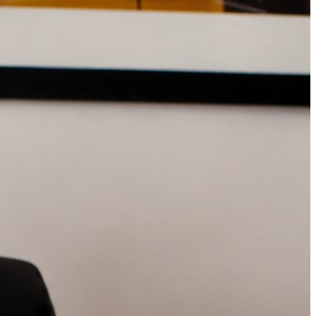
es particuliers en droit immobilier, en droit de la
-2027, il accompagne ses clients dans des
er.
 choisir la démarche la plus adaptée. Qu’il
, cohérente et adaptée aux enjeux.