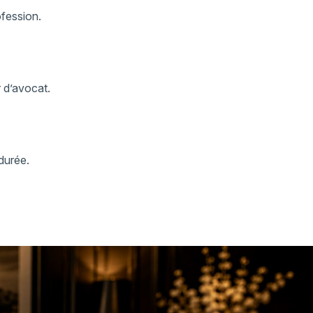
fession.
 d’avocat.
durée.