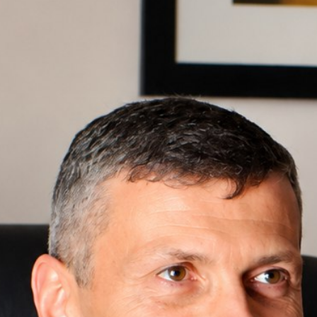
int-Nazaire
u Barreau de
Saint-Nazaire
. Il intervient principalement auprès d
qu’en indemnisation du préjudice corporel. Bâtonnier pour 2026
approche fondée sur l’écoute, la rigueur et l’
analyse du dossi
:
sécuriser les décisions
, préserver les éléments de preuve et
laborative ou d’un contentieux, il propose une stratégie claire