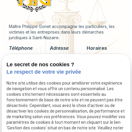
Maître Philippe Gonet accompagne les particuliers, les
victimes et les entreprises dans leurs démarches
juridiques à Saint-Nazaire.
Téléphone
Adresse
Horaires
02 49 88 35 04
2 Rue du
Lundi -
Le secret de nos cookies ?
Corps de
Vendredi
Garde
09:00 - 18:00
Le respect de votre vie privée
44600 Saint-
Nazaire
Notre site utilise des cookies pour améliorer votre expérience
de navigation et vous offrir un contenu personnalisé. Les
cookies strictement nécessaires sont essentiels au
fonctionnement de base de notre site et ne peuvent pas être
désactivés. Cependant, vous avez le choix d'activer ou de
Droit immobilier
désactiver les cookies de personnalisation, de performance et
Droit de la famille
de marketing selon vos préférences. Vous pouvez modifier vos
Procédures collectives
paramètres de cookies à tout moment en cliquant sur le lien
'Gestion des cookies' situé en bas de notre site. Veuillez noter
Indemnisation du préjudice corporel