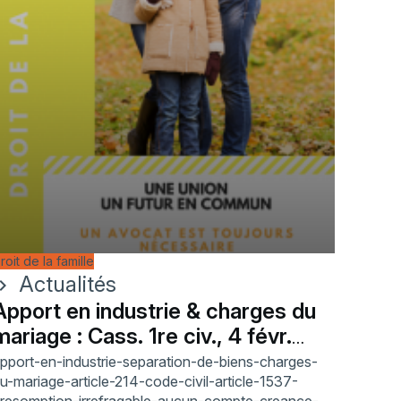
roit de la famille
Actualités
ron_right
Apport en industrie & charges du
mariage : Cass. 1re civ., 4 févr.
2026
pport-en-industrie-separation-de-biens-charges-
u-mariage-article-214-code-civil-article-1537-
resomption-irrefragable-aucun-compte-creance-