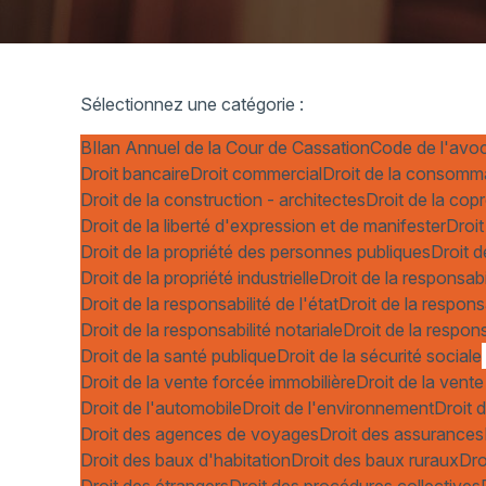
Sélectionnez une catégorie :
BIlan Annuel de la Cour de Cassation
Code de l'avo
Droit bancaire
Droit commercial
Droit de la consomm
Droit de la construction - architectes
Droit de la cop
Droit de la liberté d'expression et de manifester
Droit
Droit de la propriété des personnes publiques
Droit d
Droit de la propriété industrielle
Droit de la responsabi
Droit de la responsabilité de l'état
Droit de la respons
Droit de la responsabilité notariale
Droit de la respons
Droit de la santé publique
Droit de la sécurité sociale
Droit de la vente forcée immobilière
Droit de la vente
Droit de l'automobile
Droit de l'environnement
Droit d
Droit des agences de voyages
Droit des assurances
Droit des baux d'habitation
Droit des baux ruraux
Dro
Droit des étrangers
Droit des procédures collectives