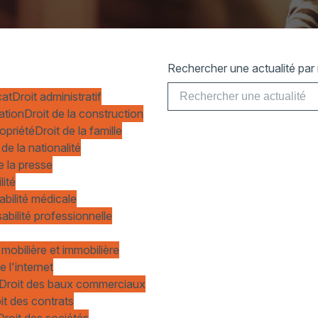
Rechercher une actualité par 
cat
Droit administratif
ation
Droit de la construction
ropriété
Droit de la famille
 de la nationalité
e la presse
lité
abilité médicale
abilité professionnelle
 mobilière et immobilière
e l'internet
Droit des baux commerciaux
it des contrats
Droit des sociétés