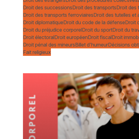
Droit des successions
Droit des transports
Droit des 
Droit des transports ferroviaires
Droit des tutelles e
Droit diplomatique
Droit du code de la défense
Droit 
Droit du préjudice corporel
Droit du sport
Droit du trav
Droit électoral
Droit européen
Droit fiscal
Droit immobi
Droit pénal des mineurs
Billet d'humeur
Décisions obt
Fait religieux