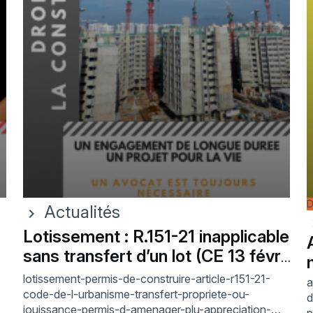
D
Actualités
chevron_right
chev
Lotissement : R.151-21 inapplicable
sans transfert d’un lot (CE 13 févr.
2026)
lotissement-permis-de-construire-article-r151-21-
a
code-de-l-urbanisme-transfert-propriete-ou-
d
jouissance-permis-d-amenager-plu-appreciation-
p