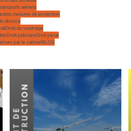
transports aériens
t autres mesures de protection
du divorce
ail
Droit du voisinage
lier
Droit judiciaire
Droit pénal
enues par le cabinet
BLOG