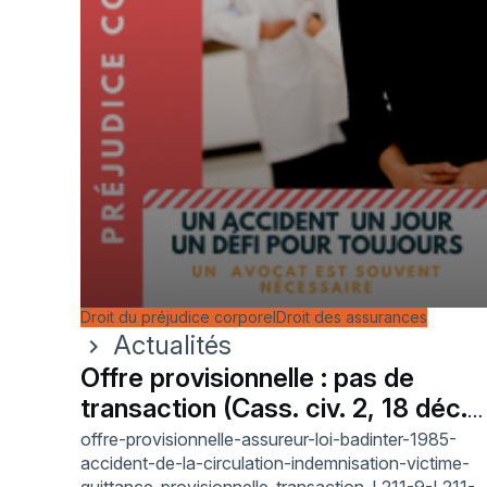
Droit du préjudice corporel
Droit des assurances
Actualités
chevron_right
Offre provisionnelle : pas de
transaction (Cass. civ. 2, 18 déc.
2025)
offre-provisionnelle-assureur-loi-badinter-1985-
accident-de-la-circulation-indemnisation-victime-
quittance-provisionnelle-transaction-L211-9-L211-