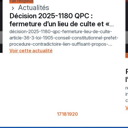
Fait religieux
Actualités
chevron_right
Décision 2025-1180 QPC :
fermeture d’un lieu de culte et «
lien suffisant »
décision-2025-1180-qpc-fermeture-lieu-de-culte-
article-36-3-loi-1905-conseil-constitutionnel-prefet-
procedure-contradictoire-lien-suffisant-propos-
hors-lieu-idees-diffusees-ordre-public-laicite-liberte-
Voir cette actualité
D
de-culte-liberte-d-association-referé-liberté
chev
-
r
i
c
2
V
j
17
18
19
20
a