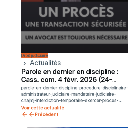
Droit judiciaire
Actualités
chevron_right
Parole en dernier en discipline :
Cass. com. 4 févr. 2026 (24-
21.330)
parole-en-dernier-discipline-procedure-disciplinaire
administrateur-judiciaire-mandataire-judiciaire-
cnajmj-interdiction-temporaire-exercer-proces-
equitable-article-6-cedh-cour-de-cassation-
Voir cette actualité
chambre-commerciale-24-21.330-cassation
Précédent