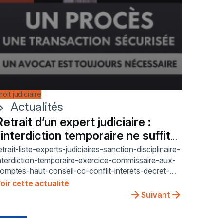
roit judiciaire
Actualités
ron_right
Retrait d’un expert judiciaire :
l’interdiction temporaire ne suffit
pas
etrait-liste-experts-judiciaires-sanction-disciplinaire-
nterdiction-temporaire-exercice-commissaire-aux-
omptes-haut-conseil-cc-conflit-interets-decret-
004-1463-article-2-2-loi-71-498-article-5-
oir cette actualité
urisprudence-cour-de-cassation-24-22-805-
Suivant
nnulation