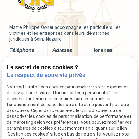
Maître Philippe Gonet accompagne les particuliers, les
victimes et les entreprises dans leurs démarches
juridiques à Saint-Nazaire.
Téléphone
Adresse
Horaires
02 49 88 35 04
2 Rue du
Lundi -
Le secret de nos cookies ?
Corps de
Vendredi
Garde
09:00 - 18:00
Le respect de votre vie privée
44600 Saint-
Nazaire
Notre site utilise des cookies pour améliorer votre expérience
de navigation et vous offrir un contenu personnalisé. Les
cookies strictement nécessaires sont essentiels au
fonctionnement de base de notre site et ne peuvent pas être
désactivés. Cependant, vous avez le choix d'activer ou de
Droit immobilier
désactiver les cookies de personnalisation, de performance et
Droit de la famille
de marketing selon vos préférences. Vous pouvez modifier vos
Procédures collectives
paramètres de cookies à tout moment en cliquant sur le lien
'Gestion des cookies' situé en bas de notre site. Veuillez noter
Indemnisation du préjudice corporel