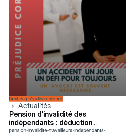
Droit du préjudice corporel
Actualités
chevron_right
Pension d’invalidité des
indépendants : déduction
seulement si versement certain
pension-invalidite-travailleurs-independants-