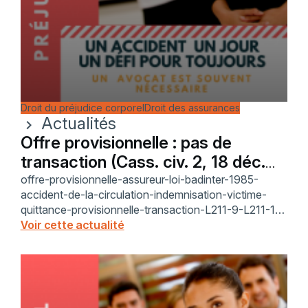
Droit du préjudice corporel
Droit des assurances
Actualités
chevron_right
Offre provisionnelle : pas de
transaction (Cass. civ. 2, 18 déc.
2025)
offre-provisionnelle-assureur-loi-badinter-1985-
accident-de-la-circulation-indemnisation-victime-
quittance-provisionnelle-transaction-L211-9-L211-16-
R211-40-code-des-assurances-autorite-chose-
Voir cette actualité
jugee-faute-victime-reparation-integrale-cour-de-
cassation-2025