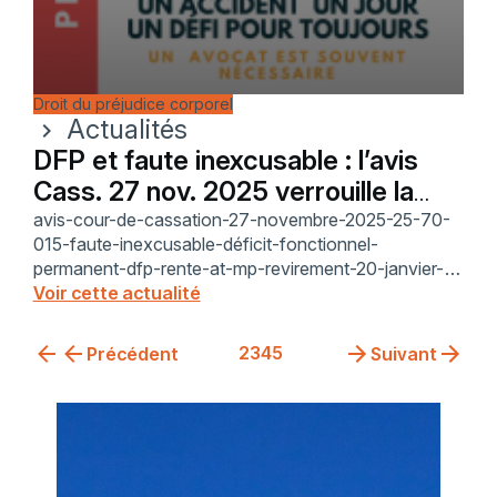
Droit du préjudice corporel
Actualités
chevron_right
DFP et faute inexcusable : l’avis
Cass. 27 nov. 2025 verrouille la
réouverture
avis-cour-de-cassation-27-novembre-2025-25-70-
015-faute-inexcusable-déficit-fonctionnel-
permanent-dfp-rente-at-mp-revirement-20-janvier-
2023-chose-jugée-article-1355-code-civil-
Voir cette actualité
irrecevabilité-sécurité-juridique-pôle-social-
indemnisation
2
3
4
5
Précédent
Suivant