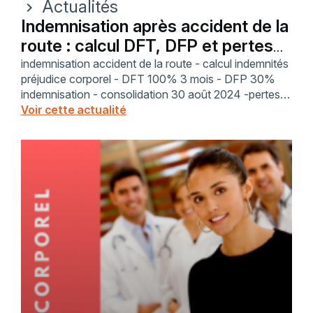
Actualités
chevron_right
Indemnisation après accident de la
route : calcul DFT, DFP et pertes
de revenus
indemnisation accident de la route - calcul indemnités
préjudice corporel - DFT 100% 3 mois - DFP 30%
indemnisation - consolidation 30 août 2024 -pertes
de gains professionnels actuels (PGPA) - perte de
Voir cette actualité
revenus après accident - prévoyance déduction