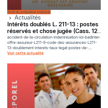
Droit du préjudice corporel
Actualités
chevron_right
Intérêts doublés L. 211-13 : postes
réservés et chose jugée (Cass. 12
fév. 2026)
accident-de-la-circulation-indemnisation-loi-badinter-
offre-assureur-L211-9-code-des-assurances-L211-
13-doublement-interets-taux-legal-postes-de-
prejudice-reserves-autorite-de-la-chose-jugee-1355-
Voir cette actualité
code-civil-perte-de-gains-professionnels-futurs-
incidence-