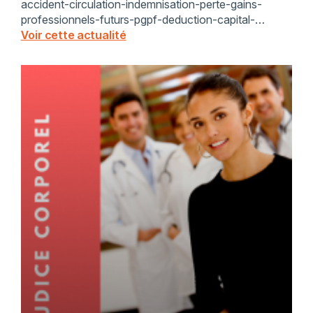
accident-circulation-indemnisation-perte-gains-
professionnels-futurs-pgpf-deduction-capital-
representatif-article-44-reglement-invalidite-deces-
Voir cette actualité
tiers-responsable-reparation-integrale-cassation-12-
fevrier-2026