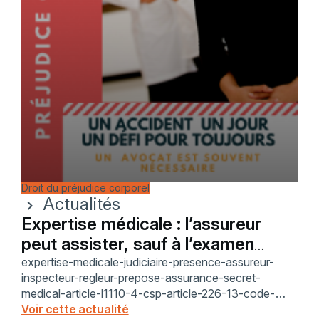
Droit du préjudice corporel
Actualités
chevron_right
Expertise médicale : l’assureur
peut assister, sauf à l’examen
clinique
expertise-medicale-judiciaire-presence-assureur-
inspecteur-regleur-prepose-assurance-secret-
medical-article-l1110-4-csp-article-226-13-code-
penal-articles-160-161-162-cpc-contradictoire-
Voir cette actualité