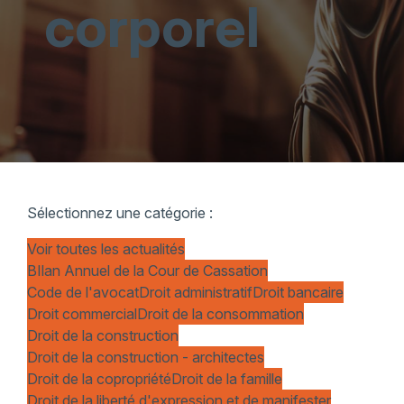
corporel
Sélectionnez une catégorie :
Voir toutes les actualités
BIlan Annuel de la Cour de Cassation
Code de l'avocat
Droit administratif
Droit bancaire
Droit commercial
Droit de la consommation
Droit de la construction
Droit de la construction - architectes
Droit de la copropriété
Droit de la famille
Droit de la liberté d'expression et de manifester