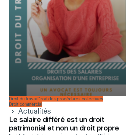
Droit du travail
Droit des procédures collectives
Droit commercial
Actualités
chevron_right
Le salaire différé est un droit
patrimonial et non un droit propre