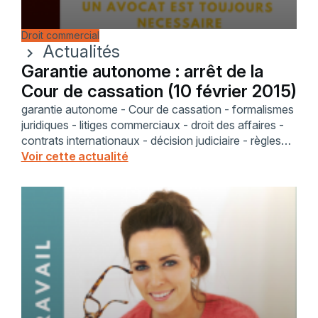
Droit commercial
Actualités
chevron_right
Garantie autonome : arrêt de la
Cour de cassation (10 février 2015)
garantie autonome - Cour de cassation - formalismes
juridiques - litiges commerciaux - droit des affaires -
contrats internationaux - décision judiciaire - règles
CCI - BNP Paribas - analyse juridique.
Voir cette actualité