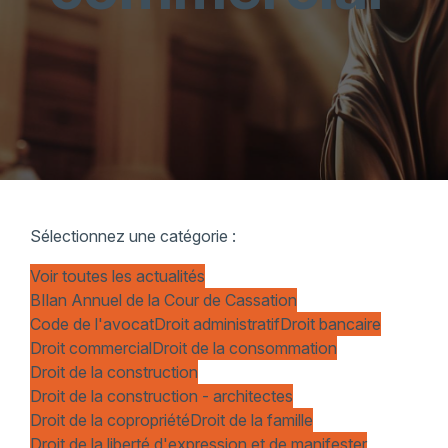
Sélectionnez une catégorie :
Voir toutes les actualités
BIlan Annuel de la Cour de Cassation
Code de l'avocat
Droit administratif
Droit bancaire
Droit commercial
Droit de la consommation
Droit de la construction
Droit de la construction - architectes
Droit de la copropriété
Droit de la famille
Droit de la liberté d'expression et de manifester