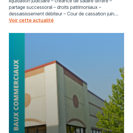
liquidation judiciaire – créance de salaire différé –
partage successoral – droits patrimoniaux –
dessaisissement débiteur – Cour de cassation juin
2014 – SELARL Philippe Gonet – contentieux
Voir cette actualité
liquidation judiciaire – indivision succession – droit
commercia