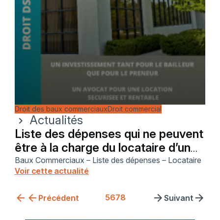
Droit des baux commerciaux
Droit commercial
Actualités
chevron_right
Liste des dépenses qui ne peuvent
être à la charge du locataire d’un
bail commercial
Baux Commerciaux – Liste des dépenses – Locataire
Voir cette actualité
5
6
7
8
Précédent
Suivant