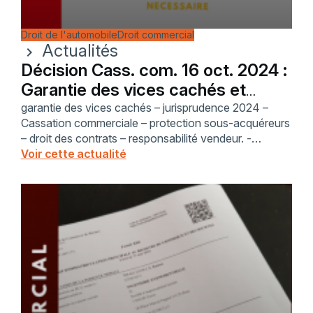
Droit de l'automobile
Droit commercial
Actualités
chevron_right
Décision Cass. com. 16 oct. 2024 :
Garantie des vices cachés et
sous-acquéreurs
garantie des vices cachés – jurisprudence 2024 –
Cassation commerciale – protection sous-acquéreurs
– droit des contrats – responsabilité vendeur. -
Connaissance du sous-acquéreur - Indifférence
Voir cette actualité