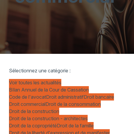
Sélectionnez une catégorie :
Voir toutes les actualités
BIlan Annuel de la Cour de Cassation
Code de l'avocat
Droit administratif
Droit bancaire
Droit commercial
Droit de la consommation
Droit de la construction
Droit de la construction - architectes
Droit de la copropriété
Droit de la famille
Droit de la liberté d'expression et de manifester