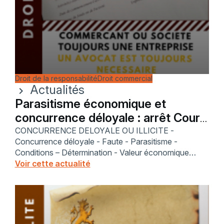
Droit de la responsabilité
Droit commercial
Actualités
chevron_right
Parasitisme économique et
concurrence déloyale : arrêt Cour
de cassation 2024
CONCURRENCE DELOYALE OU ILLICITE -
Concurrence déloyale - Faute - Parasitisme -
Conditions – Détermination - Valeur économique
individualisée - article 1240 du code civil - sillage d’un
Voir cette actualité
concurrent afin de tirer profit de ses efforts -