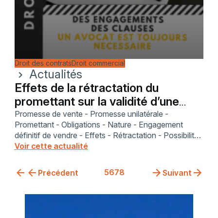
Droit des contrats
Droit commercial
Actualités
chevron_right
Effets de la rétractation du
promettant sur la validité d’une
promesse unilatérale
Promesse de vente - Promesse unilatérale -
Promettant - Obligations - Nature - Engagement
définitif de vendre - Effets - Rétractation - Possibilité
(non) - Portée - revirement de jurisprudence
Voir cette actualité
5
6
7
8
Précédent
Suivant