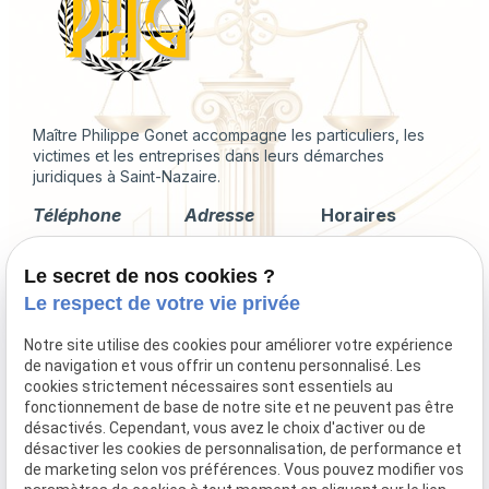
Maître Philippe Gonet accompagne les particuliers, les
victimes et les entreprises dans leurs démarches
juridiques à Saint-Nazaire.
Téléphone
Adresse
Horaires
02 49 88 35 04
2 Rue du
Lundi -
Le secret de nos cookies ?
Corps de
Vendredi
Garde
09:00 - 18:00
Le respect de votre vie privée
44600 Saint-
Nazaire
Notre site utilise des cookies pour améliorer votre expérience
de navigation et vous offrir un contenu personnalisé. Les
cookies strictement nécessaires sont essentiels au
fonctionnement de base de notre site et ne peuvent pas être
désactivés. Cependant, vous avez le choix d'activer ou de
Droit immobilier
désactiver les cookies de personnalisation, de performance et
Droit de la famille
de marketing selon vos préférences. Vous pouvez modifier vos