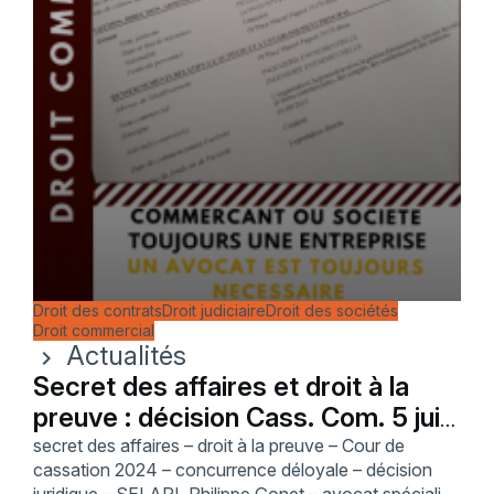
Droit des contrats
Droit judiciaire
Droit des sociétés
Droit commercial
Actualités
chevron_right
Secret des affaires et droit à la
preuve : décision Cass. Com. 5 juin
2024
secret des affaires – droit à la preuve – Cour de
cassation 2024 – concurrence déloyale – décision