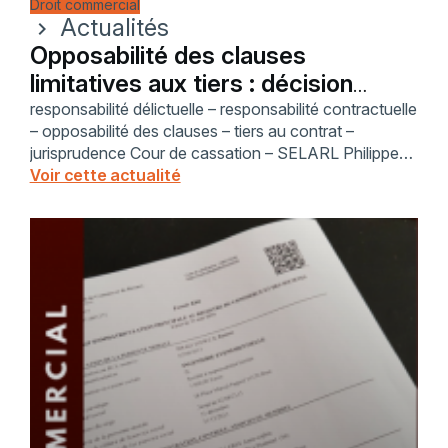
Droit commercial
Actualités
chevron_right
Opposabilité des clauses
limitatives aux tiers : décision
Cass. Com. 3 juill. 2024
responsabilité délictuelle – responsabilité contractuelle
– opposabilité des clauses – tiers au contrat –
jurisprudence Cour de cassation – SELARL Philippe
Gonet – avocat Saint-Nazaire – litige commercial –
Voir cette actualité
clauses limitatives responsabilité – avocat