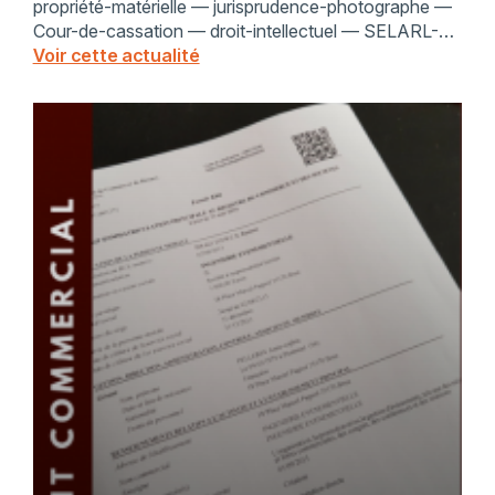
propriété-matérielle — jurisprudence-photographe —
Cour-de-cassation — droit-intellectuel — SELARL-
Philippe-Gonet — magazine-Lui — contrat-
Voir cette actualité
photographe-indépendant