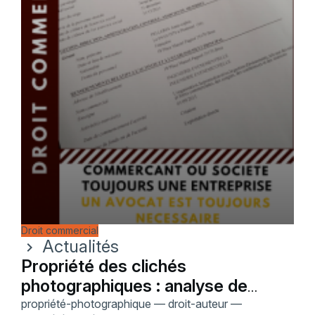
Droit commercial
Actualités
chevron_right
Propriété des clichés
photographiques : analyse de
l'arrêt du 28 octobre 2015
propriété-photographique — droit-auteur —