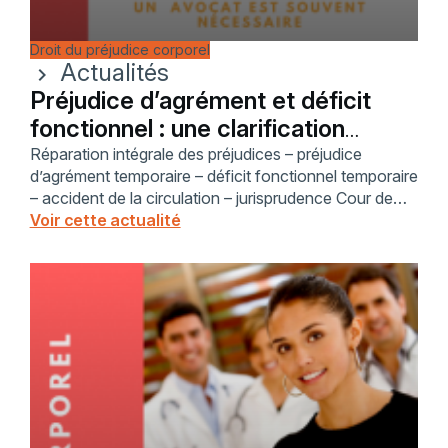
Droit du préjudice corporel
Actualités
chevron_right
Préjudice d’agrément et déficit
fonctionnel : une clarification
majeure
Réparation intégrale des préjudices – préjudice
d’agrément temporaire – déficit fonctionnel temporaire
– accident de la circulation – jurisprudence Cour de
cassation – loi du 5 juillet 1985 – indemnisation des
Voir cette actualité
victimes – assurance automobile – assistance