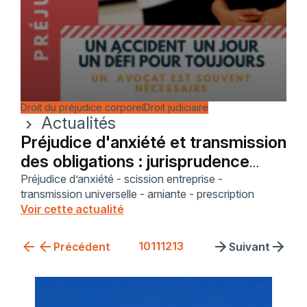
Droit du préjudice corporel
Droit judiciaire
Actualités
chevron_right
Préjudice d'anxiété et transmission
des obligations : jurisprudence
renforcée
Préjudice d’anxiété - scission entreprise -
transmission universelle - amiante - prescription
Voir cette actualité
10
11
12
13
Précédent
Suivant