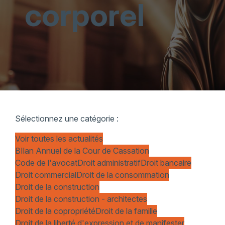
corporel
Sélectionnez une catégorie :
Voir toutes les actualités
BIlan Annuel de la Cour de Cassation
Code de l'avocat
Droit administratif
Droit bancaire
Droit commercial
Droit de la consommation
Droit de la construction
Droit de la construction - architectes
Droit de la copropriété
Droit de la famille
Droit de la liberté d'expression et de manifester