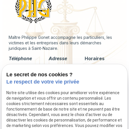
Maître Philippe Gonet accompagne les particuliers, les
victimes et les entreprises dans leurs démarches
juridiques à Saint-Nazaire.
Téléphone
Adresse
Horaires
02 49 88 35 04
2 Rue du
Lundi -
Le secret de nos cookies ?
Corps de
Vendredi
Garde
09:00 - 18:00
Le respect de votre vie privée
44600 Saint-
Nazaire
Notre site utilise des cookies pour améliorer votre expérience
de navigation et vous offrir un contenu personnalisé. Les
cookies strictement nécessaires sont essentiels au
fonctionnement de base de notre site et ne peuvent pas être
désactivés. Cependant, vous avez le choix d'activer ou de
Droit immobilier
désactiver les cookies de personnalisation, de performance et
Droit de la famille
de marketing selon vos préférences. Vous pouvez modifier vos