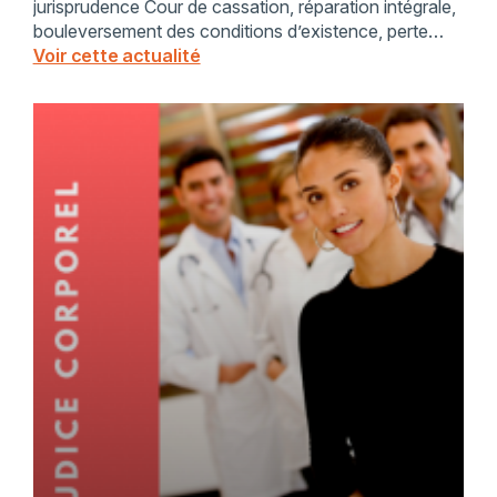
jurisprudence Cour de cassation, réparation intégrale,
bouleversement des conditions d’existence, perte
d’espérance de vie, santé au travail, indemnisation
Voir cette actualité
des salariés, ACAATA, responsabilité de l’employeur,