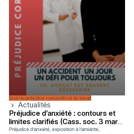
Droit du préjudice corporel
Droit du travail
Actualités
chevron_right
Préjudice d’anxiété : contours et
limites clarifiés (Cass. soc. 3 mars
2015)
Préjudice d’anxiété, exposition à l’amiante,