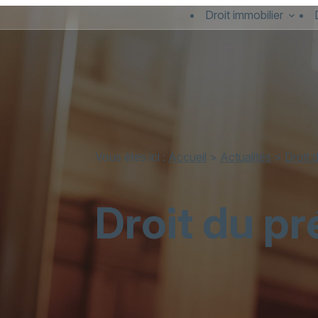
Panneau de gestion des cookies
Droit immobilier
Vous êtes ici :
Accueil
>
Actualités
>
Droit 
Droit du pr