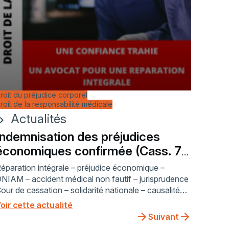
roit du préjudice corporel
roit de la responsabilité médicale
Actualités
ron_right
Indemnisation des préjudices
économiques confirmée (Cass. 7
oct. 2020)
éparation intégrale – préjudice économique –
NIAM – accident médical non fautif – jurisprudence
our de cassation – solidarité nationale – causalité
irecte – avocat en droit de la santé – indemnisation
oir cette actualité
es ayants droit –
Suivant