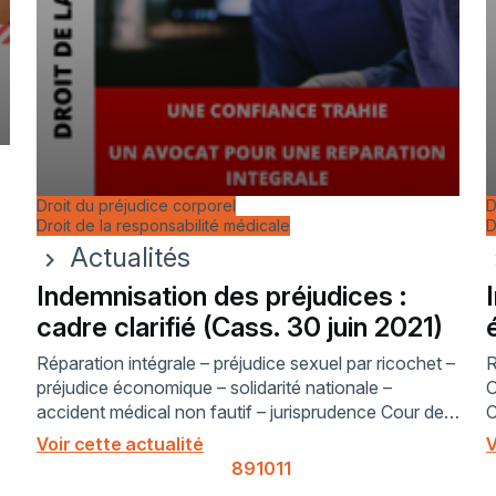
Droit du préjudice corporel
D
Droit de la responsabilité médicale
D
Actualités
chevron_right
chev
Indemnisation des préjudices :
cadre clarifié (Cass. 30 juin 2021)
e
s
Réparation intégrale – préjudice sexuel par ricochet –
R
préjudice économique – solidarité nationale –
O
accident médical non fautif – jurisprudence Cour de
C
cassation – article L.1142-1 Code de la santé publique
d
Voir cette actualité
V
– contentieux en indemnisation
d
8
9
10
11