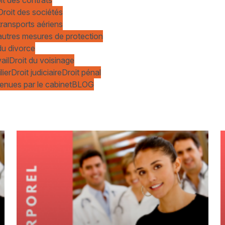
Droit des sociétés
transports aériens
t autres mesures de protection
du divorce
ail
Droit du voisinage
lier
Droit judiciaire
Droit pénal
enues par le cabinet
BLOG