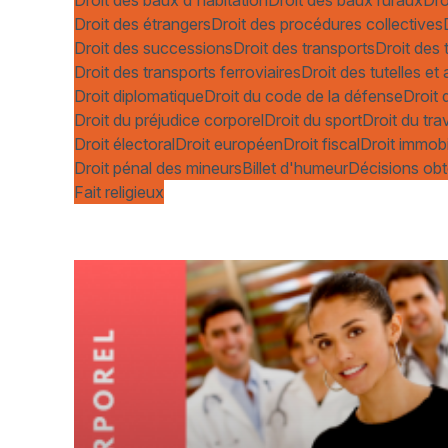
Droit des étrangers
Droit des procédures collectives
Droit des successions
Droit des transports
Droit des 
Droit des transports ferroviaires
Droit des tutelles e
Droit diplomatique
Droit du code de la défense
Droit 
Droit du préjudice corporel
Droit du sport
Droit du trav
Droit électoral
Droit européen
Droit fiscal
Droit immobi
Droit pénal des mineurs
Billet d'humeur
Décisions obt
Fait religieux