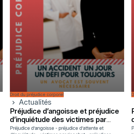
Droit du préjudice corporel
D
Actualités
chevron_right
chev
Préjudice d’angoisse et préjudice
d’inquiétude des victimes par
ricochet
Préjudice d’angoisse - préjudice d’attente et
P