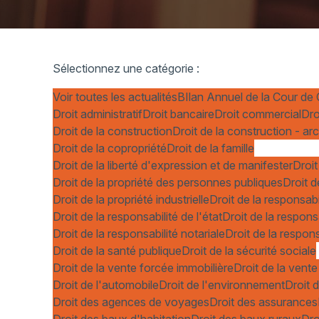
Sélectionnez une catégorie :
Voir toutes les actualités
BIlan Annuel de la Cour de
Droit administratif
Droit bancaire
Droit commercial
Dro
Droit de la construction
Droit de la construction - ar
Droit de la copropriété
Droit de la famille
Droit de la liberté d'expression et de manifester
Droit
Droit de la propriété des personnes publiques
Droit d
Droit de la propriété industrielle
Droit de la responsabi
Droit de la responsabilité de l'état
Droit de la respons
Droit de la responsabilité notariale
Droit de la respons
Droit de la santé publique
Droit de la sécurité sociale
Droit de la vente forcée immobilière
Droit de la vente
Droit de l'automobile
Droit de l'environnement
Droit d
Droit des agences de voyages
Droit des assurances
Droit des baux d'habitation
Droit des baux ruraux
Dro