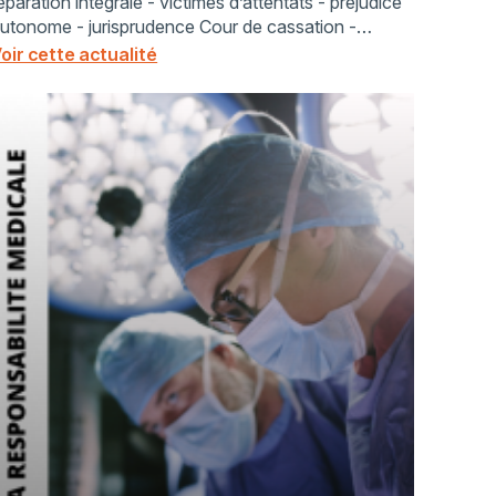
éparation intégrale - victimes d’attentats - préjudice
utonome - jurisprudence Cour de cassation -
ndemnisation des victimes indirectes.
oir cette actualité