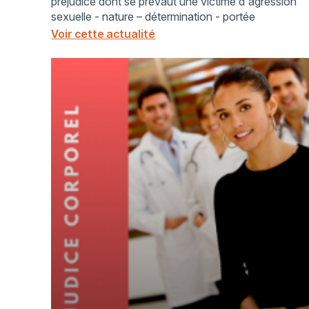
préjudice dont se prévaut une victime d'agression
sexuelle - nature – détermination - portée
Voir cette actualité