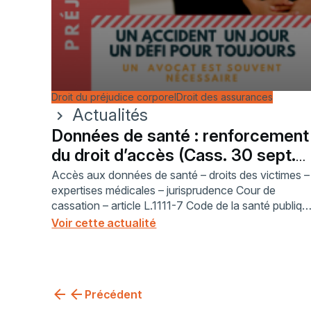
Droit du préjudice corporel
Droit des assurances
Actualités
chevron_right
Données de santé : renforcement
du droit d’accès (Cass. 30 sept.
2021)
Accès aux données de santé – droits des victimes –
expertises médicales – jurisprudence Cour de
cassation – article L.1111-7 Code de la santé publiqu
– transparence des données médicales – obligation
Voir cette actualité
des assureurs – avocat en droit de la santé
Précédent