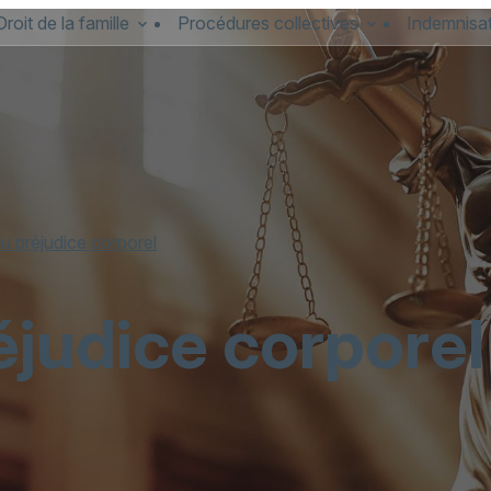
Droit de la famille
Procédures collectives
Indemnisat
du préjudice corporel
éjudice corporel