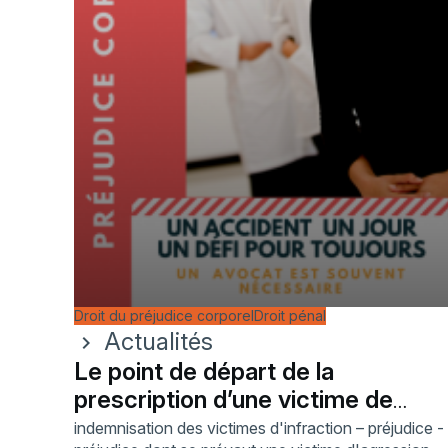
Droit du préjudice corporel
Droit pénal
Actualités
chevron_right
Le point de départ de la
prescription d’une victime de
violences sexuelles
indemnisation des victimes d'infraction – préjudice -