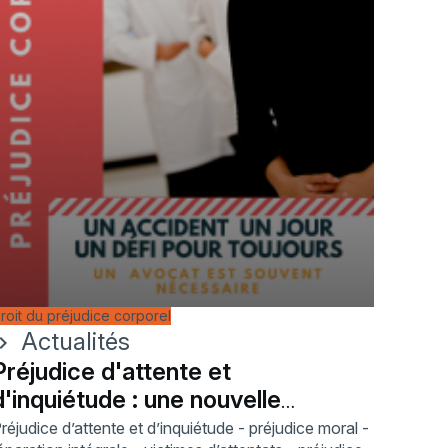
roit du préjudice corporel
Actualités
ron_right
Préjudice d'attente et
d'inquiétude : une nouvelle
autonomie reconnue
réjudice d’attente et d’inquiétude - préjudice moral -