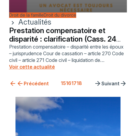
Droit de la famille
Droit du divorce
Actualités
chevron_right
Prestation compensatoire et
disparité : clarification (Cass. 24
sept. 2014)
Prestation compensatoire – disparité entre les époux
– jurisprudence Cour de cassation – article 270 Code
civil – article 271 Code civil – liquidation de
communauté – contentieux patrimonial – avocat en
Voir cette actualité
droit de la famille – SELARL Philippe GONET
15
16
17
18
Précédent
Suivant