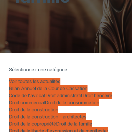
Sélectionnez une catégorie :
Voir toutes les actualités
BIlan Annuel de la Cour de Cassation
Code de l'avocat
Droit administratif
Droit bancaire
Droit commercial
Droit de la consommation
Droit de la construction
Droit de la construction - architectes
Droit de la copropriété
Droit de la famille
Droit de la liberté d'expression et de manifester