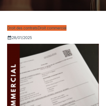
Droit des contrats
Droit commercial
calendar_month
28/01/2025