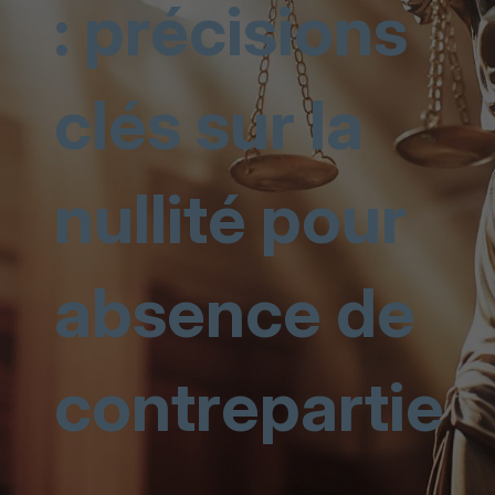
: précisions
clés sur la
nullité pour
absence de
contrepartie