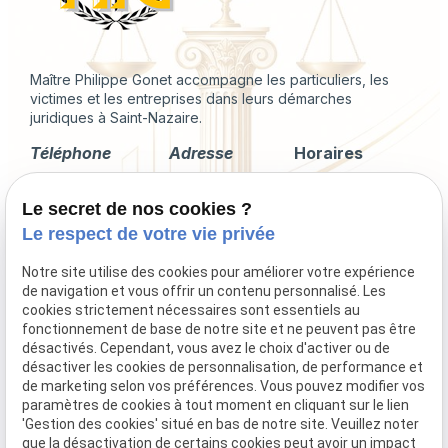
Maître Philippe Gonet accompagne les particuliers, les
victimes et les entreprises dans leurs démarches
juridiques à Saint-Nazaire.
Téléphone
Adresse
Horaires
02 49 88 35 04
2 Rue du
Lundi -
Le secret de nos cookies ?
Corps de
Vendredi
Garde
09:00 - 18:00
Le respect de votre vie privée
44600 Saint-
Nazaire
Notre site utilise des cookies pour améliorer votre expérience
de navigation et vous offrir un contenu personnalisé. Les
cookies strictement nécessaires sont essentiels au
fonctionnement de base de notre site et ne peuvent pas être
désactivés. Cependant, vous avez le choix d'activer ou de
Droit immobilier
désactiver les cookies de personnalisation, de performance et
Droit de la famille
de marketing selon vos préférences. Vous pouvez modifier vos
Procédures collectives
paramètres de cookies à tout moment en cliquant sur le lien
'Gestion des cookies' situé en bas de notre site. Veuillez noter
Indemnisation du préjudice corporel
que la désactivation de certains cookies peut avoir un impact