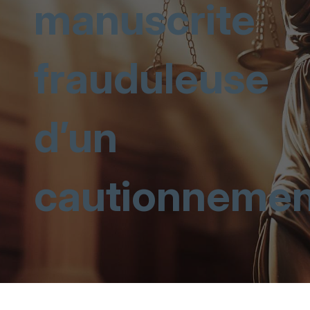
manuscrite
frauduleuse
d’un
cautionnemen