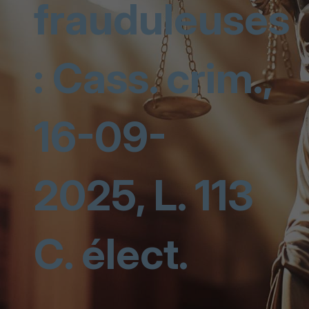
frauduleuses
: Cass. crim.,
16-09-
2025, L. 113
C. élect.