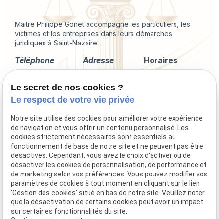
Maître Philippe Gonet accompagne les particuliers, les
victimes et les entreprises dans leurs démarches
juridiques à Saint-Nazaire.
Téléphone
Adresse
Horaires
02 49 88 35 04
2 Rue du
Lundi -
Le secret de nos cookies ?
Corps de
Vendredi
Garde
09:00 - 18:00
Le respect de votre vie privée
44600 Saint-
Nazaire
Notre site utilise des cookies pour améliorer votre expérience
de navigation et vous offrir un contenu personnalisé. Les
cookies strictement nécessaires sont essentiels au
fonctionnement de base de notre site et ne peuvent pas être
désactivés. Cependant, vous avez le choix d'activer ou de
Droit immobilier
désactiver les cookies de personnalisation, de performance et
Droit de la famille
de marketing selon vos préférences. Vous pouvez modifier vos
Procédures collectives
paramètres de cookies à tout moment en cliquant sur le lien
'Gestion des cookies' situé en bas de notre site. Veuillez noter
Indemnisation du préjudice corporel
que la désactivation de certains cookies peut avoir un impact
sur certaines fonctionnalités du site.