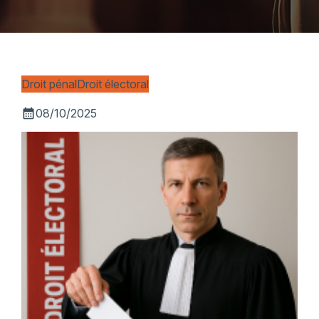
Droit pénal
Droit électoral
calendar_month
08/10/2025