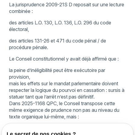
La jurisprudence 2009-21S D reposait sur une lecture
combinée :
des articles L.O. 130, L.O. 136, L.O. 296 du code
électoral,
des articles 131-26 et 471 du code pénal / de
procédure pénale.
Le Conseil constitutionnel y avait déjà affirmé que :
la peine d’inéligibilité peut être exécutoire par
provision,
mais les effets sur le mandat parlementaire doivent
respecter la logique du pourvoi en cassation : sursis à
statuer tant que l’arrêt n’est pas définitif.
Dans 2025-1168 QPC, le Conseil transpose cette
même exigence de prudence non pas au niveau du
texte organique lui-même, mais :
par le truchement de la jurisprudence du Conseil
Le secret de nos cookies ?
d’État,