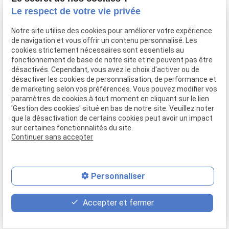
en exigeant que le recours contre l’arrêté de
Le respect de votre vie privée
démission d’office soit suspensif.
Notre site utilise des cookies pour améliorer votre expérience
On retrouve ici une cohérence de fond : l’inéligibilité
de navigation et vous offrir un contenu personnalisé. Les
est une sanction grave, mais le mandat ne peut être
cookies strictement nécessaires sont essentiels au
définitivement rompu qu’après intervention du juge du
fonctionnement de base de notre site et ne peuvent pas être
fond (administratif ou pénal) dans des conditions
désactivés. Cependant, vous avez le choix d'activer ou de
protectrices.
désactiver les cookies de personnalisation, de performance et
de marketing selon vos préférences. Vous pouvez modifier vos
Nouvelle-Calédonie vs Polynésie française
paramètres de cookies à tout moment en cliquant sur le lien
'Gestion des cookies' situé en bas de notre site. Veuillez noter
Pour la Polynésie française, le législateur organique a
que la désactivation de certains cookies peut avoir un impact
expressément prévu :
sur certaines fonctionnalités du site.
Continuer sans accepter
une démission d’office à la suite d’une inéligibilité
constatée par une décision passée en force de chose
jugée (art. 109 et 112 LO 2004-192),
Personnaliser
un recours suspensif contre l’arrêté de démission (art.
117), sauf condamnation définitive.
place
event
phone
Accepter et fermer
La QPC met en lumière la proximité des dispositifs :
Plan d'accès
Rendez-vous
02 49 88 35 04