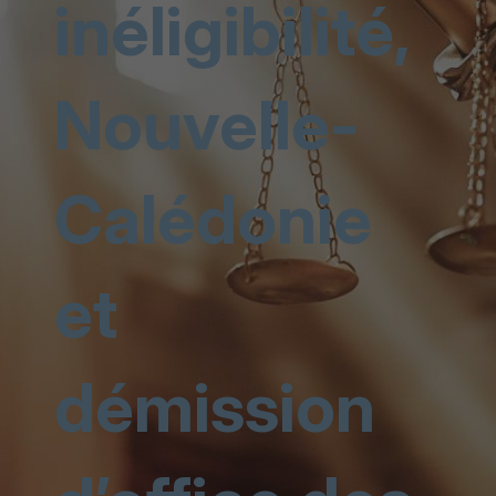
inéligibilité,
Nouvelle-
Calédonie
et
démission