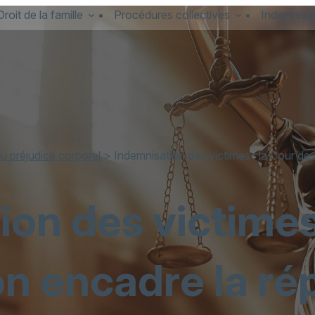
Droit de la famille
Procédures collectives
Indemnisat
du préjudice corporel
> Indemnisation des victimes : la Cour de
on des victimes 
on encadre la ré