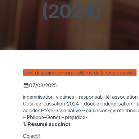
(2024)
Droit du préjudice corporel
Droit de la responsabilité
calendar_month
07/03/2025
indemnisation-victimes – responsabilité-association 
Cour-de-cassation-2024 – double-indemnisation – év
accident-fête-associative – explosion-pyrotechniq
– Philippe-Gonet – préjudice-
1. Résumé succinct
Objectif