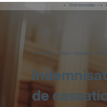
Panneau de gestion des cookies
Droit immobilier
Vous êtes ici :
Accueil
>
Actualités
>
Droit 
Indemnisati
de cassati