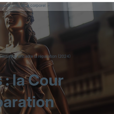
ion du préjudice corporel
 cassation encadre la réparation (2024)
: la Cour
paration