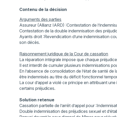
Contenu de la décision
Arguments des parties
Assureur (Allianz IARD) :Contestation de l’indemnisat
Contestation de la double indemnisation des préjudi
Ayants droit :Revendication d’une indemnisation couvr
son décès.
Raisonnement juridique de la Cour de cassation
La réparation intégrale impose que chaque préjudice
Il est interdit de cumuler plusieurs indemnisations p
En l’absence de consolidation de l’état de santé de l
être indemnisés au titre du déficit fonctionnel tempor
La cour d’appel a violé ce principe en attribuant une 
certains préjudices.
Solution retenue
Cassation partielle de l’arrêt d’appel pour :Indemnisat
Double indemnisation des préjudices sexuel et d’éta
Renvoi devant la cour d’appel de Nîmes pour rééval