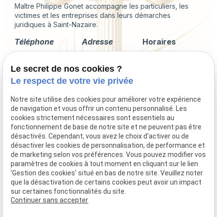
Maître Philippe Gonet accompagne les particuliers, les
victimes et les entreprises dans leurs démarches
juridiques à Saint-Nazaire.
Téléphone
Adresse
Horaires
02 49 88 35 04
2 Rue du
Lundi -
Le secret de nos cookies ?
Corps de
Vendredi
Garde
09:00 - 18:00
Le respect de votre vie privée
44600 Saint-
Nazaire
Notre site utilise des cookies pour améliorer votre expérience
de navigation et vous offrir un contenu personnalisé. Les
cookies strictement nécessaires sont essentiels au
fonctionnement de base de notre site et ne peuvent pas être
désactivés. Cependant, vous avez le choix d'activer ou de
Droit immobilier
désactiver les cookies de personnalisation, de performance et
Droit de la famille
de marketing selon vos préférences. Vous pouvez modifier vos
Procédures collectives
paramètres de cookies à tout moment en cliquant sur le lien
'Gestion des cookies' situé en bas de notre site. Veuillez noter
Indemnisation du préjudice corporel
que la désactivation de certains cookies peut avoir un impact
sur certaines fonctionnalités du site.
Continuer sans accepter
Mentions légales
Politique de confidentialité
Gestion des cookies
Plan du site