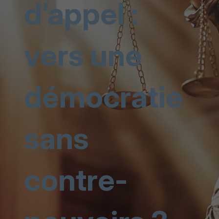
d’appel :
vers une
démocratie
sans
contre-