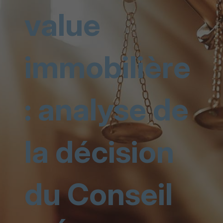
value
immobilière
: analyse de
la décision
du Conseil