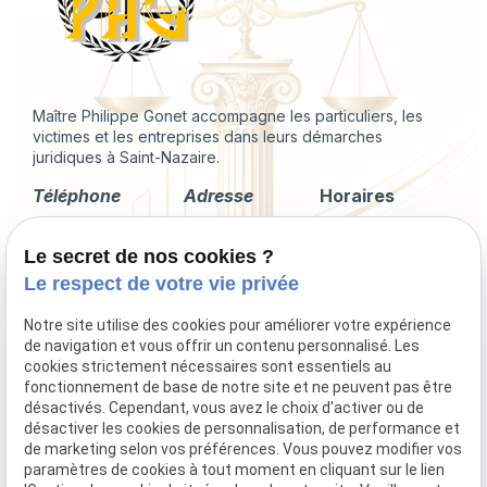
Maître Philippe Gonet accompagne les particuliers, les
victimes et les entreprises dans leurs démarches
juridiques à Saint-Nazaire.
Téléphone
Adresse
Horaires
02 49 88 35 04
2 Rue du
Lundi -
Le secret de nos cookies ?
Corps de
Vendredi
Garde
09:00 - 18:00
Le respect de votre vie privée
44600 Saint-
Nazaire
Notre site utilise des cookies pour améliorer votre expérience
de navigation et vous offrir un contenu personnalisé. Les
cookies strictement nécessaires sont essentiels au
fonctionnement de base de notre site et ne peuvent pas être
désactivés. Cependant, vous avez le choix d'activer ou de
Droit immobilier
désactiver les cookies de personnalisation, de performance et
Droit de la famille
de marketing selon vos préférences. Vous pouvez modifier vos
Procédures collectives
paramètres de cookies à tout moment en cliquant sur le lien