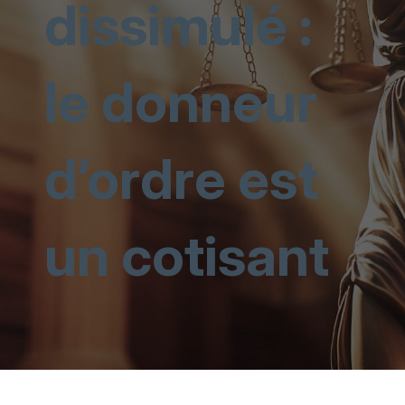
dissimulé :
le donneur
d’ordre est
un cotisant