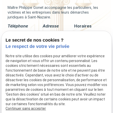
Maître Philippe Gonet accompagne les particuliers, les
victimes et les entreprises dans leurs démarches
juridiques à Saint-Nazaire.
Téléphone
Adresse
Horaires
02 49 88 35 04
2 Rue du
Lundi -
Le secret de nos cookies ?
Corps de
Vendredi
Garde
09:00 - 18:00
Le respect de votre vie privée
44600 Saint-
Nazaire
Notre site utilise des cookies pour améliorer votre expérience
de navigation et vous offrir un contenu personnalisé. Les
cookies strictement nécessaires sont essentiels au
fonctionnement de base de notre site et ne peuvent pas être
désactivés. Cependant, vous avez le choix d'activer ou de
Droit immobilier
désactiver les cookies de personnalisation, de performance et
Droit de la famille
de marketing selon vos préférences. Vous pouvez modifier vos
Procédures collectives
paramètres de cookies à tout moment en cliquant sur le lien
'Gestion des cookies' situé en bas de notre site. Veuillez noter
Indemnisation du préjudice corporel
que la désactivation de certains cookies peut avoir un impact
sur certaines fonctionnalités du site.
Continuer sans accepter
Mentions légales
Politique de confidentialité