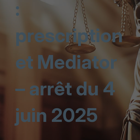
:
prescription
et Mediator
– arrêt du 4
juin 2025