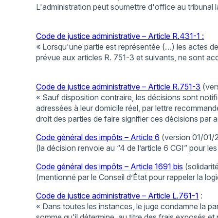
L'administration peut soumettre d'office au tribunal l
Code de justice administrative – Article R.431-1 :
« Lorsqu'une partie est représentée (…) les actes de 
prévue aux articles R. 751-3 et suivants, ne sont ac
Code de justice administrative – Article R.751-3
(ver
« Sauf disposition contraire, les décisions sont noti
adressées à leur domicile réel, par lettre recomman
droit des parties de faire signifier ces décisions par a
Code général des impôts – Article 6
(version 01/01/2
(la décision renvoie au “4 de l’article 6 CGI” pour l
Code général des impôts – Article 1691 bis
(solidarité
(mentionné par le Conseil d’État pour rappeler la lo
Code de justice administrative – Article L.761-1
:
« Dans toutes les instances, le juge condamne la par
somme qu'il détermine, au titre des frais exposés et 