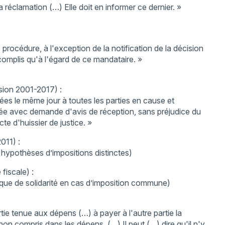
a réclamation (…) Elle doit en informer ce dernier. »
procédure, à l'exception de la notification de la décision
complis qu'à l'égard de ce mandataire. »
sion 2001-2017) :
fiées le même jour à toutes les parties en cause et
dée avec demande d'avis de réception, sans préjudice du
cte d'huissier de justice. »
011) :
es hypothèses d’impositions distinctes)
 fiscale) :
gique de solidarité en cas d’imposition commune)
tie tenue aux dépens (…) à payer à l'autre partie la
non compris dans les dépens. (…) Il peut (…) dire qu'il n'y