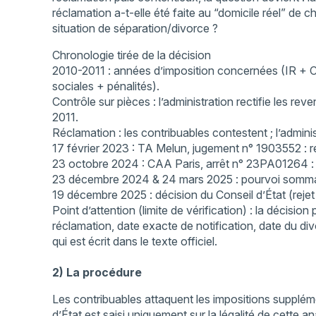
réclamation a-t-elle été faite au “domicile réel” de 
situation de séparation/divorce ?
Chronologie tirée de la décision
2010-2011 : années d’imposition concernées (IR + 
sociales + pénalités).
Contrôle sur pièces : l’administration rectifie les re
2011.
Réclamation : les contribuables contestent ; l’adminis
17 février 2023 : TA Melun, jugement n° 1903552 : rej
23 octobre 2024 : CAA Paris, arrêt n° 23PA01264 : re
23 décembre 2024 & 24 mars 2025 : pourvoi sommai
19 décembre 2025 : décision du Conseil d’État (rejet
Point d’attention (limite de vérification) : la décisio
réclamation, date exacte de notification, date du di
qui est écrit dans le texte officiel.
2) La procédure
Les contribuables attaquent les impositions supplémen
d’État est saisi uniquement sur la légalité de cette a