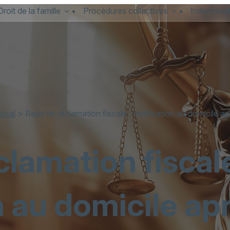
Droit de la famille
Procédures collectives
Indemnisat
iscal
> Rejet de réclamation fiscale : notification au domicile 
clamation fiscale
n au domicile ap