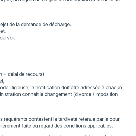
 rejet de la demande de décharge.
et.
ourvoi.
n + délai de recours),
el,
de litigieuse, la notification doit être adressée à chacun
inistration connaît le changement (divorce / imposition
es requérants contestent la tardiveté retenue par la cour,
ulièrement faite au regard des conditions applicables.