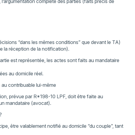
t, l’argumentation complète des parties (faits précis de
 décisions “dans les mêmes conditions” que devant le TA)
 la réception de la notification).
partie est représentée, les actes sont faits au mandataire
ées au domicile réel.
va au contribuable lui-même
tion, prévue par R*198-10 LPF, doit être faite au
 un mandataire (avocat).
?
ipe, être valablement notifié au domicile “du couple”, tant