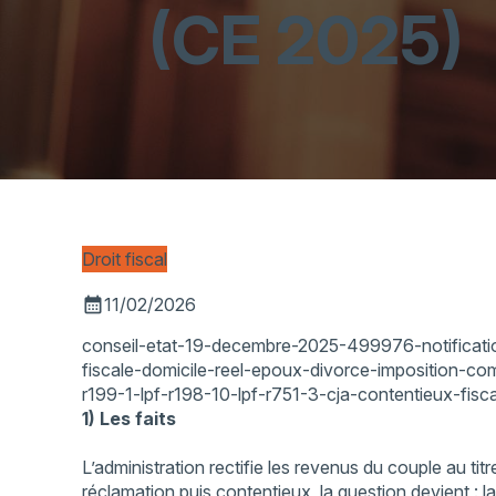
(CE 2025)
Droit fiscal
calendar_month
11/02/2026
conseil-etat-19-decembre-2025-499976-notificatio
fiscale-domicile-reel-epoux-divorce-imposition-c
r199-1-lpf-r198-10-lpf-r751-3-cja-contentieux-fisca
1) Les faits
L’administration rectifie les revenus du couple au tit
réclamation puis contentieux, la question devient : la