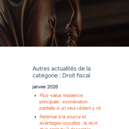
Autres actualités de la
catégorie : Droit fiscal
janvier 2026
Plus-value résidence
principale : exonération
partielle si un seul cédant y vit
Retenue à la source et
avantages occultes : le récit