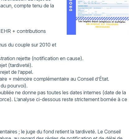
chacun, compte tenu de la
CEHR + contributions
venus du couple sur 2010 et
tration rejette (notification en cause).
et (tardiveté).
jet de l’appel.
re + mémoire complémentaire au Conseil d’État.
 du pourvoi).
n publiée ne donne pas toutes les dates internes (date de la
vorce). L’analyse ci-dessous reste strictement bornée à ce
taires ; le juge du fond retient la tardiveté. Le Conseil
nalyse, au regard des règles de notification et de délai de