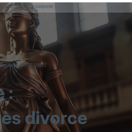
ion du préjudice corporel
après divorce (CE 2025)
 :
rès divorce