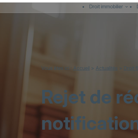
Panneau de gestion des cookies
Droit immobilier
Vous êtes ici :
Accueil
>
Actualités
>
Droit f
Rejet de ré
notificatio