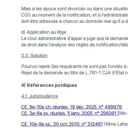
Mais si les époux sont divorcés ou dans une situation
CGI) au moment de la notification, et si l’administra
doit être adressée à chacun au domicile réel qu’il a d
d) Application au litige
La cour administrative d’appel a jugé que la demande 
de droit dans l’analyse des règles de notification/déla
3.3. Solution
Pourvoi rejeté (les requérants ne sont pas fondés à
Rejet de la demande au titre de L.761-1 CJA (l’État n
4) Références juridiques
4.1. Jurisprudence
CE, 9e-10e ch. réunies, 19 déc. 2025, n° 499976
CE, 3e-8e ss. réunies, 5 janv. 2005, n° 256091 (
Min.
CE, 10e-9e ss., 20 oct. 2010, n° 312461
(Mme Lafar