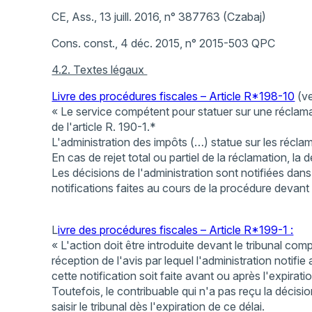
CE, Ass., 13 juill. 2016, n° 387763 (Czabaj)
Cons. const., 4 déc. 2015, n° 2015-503 QPC
4.2. Textes légaux
Livre des procédures fiscales – Article R*198-10
(ve
« Le service compétent pour statuer sur une réclamati
de l'article R. 190-1.*
L'administration des impôts (…) statue sur les réclam
En cas de rejet total ou partiel de la réclamation, la 
Les décisions de l'administration sont notifiées dan
notifications faites au cours de la procédure devant le
L
ivre des procédures fiscales – Article R*199-1 :
« L'action doit être introduite devant le tribunal com
réception de l'avis par lequel l'administration notifie
cette notification soit faite avant ou après l'expirati
Toutefois, le contribuable qui n'a pas reçu la décisi
saisir le tribunal dès l'expiration de ce délai.