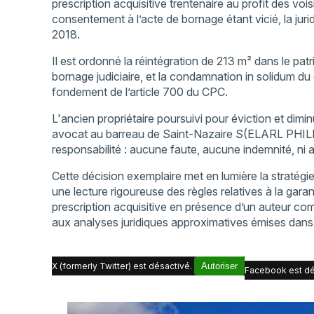
prescription acquisitive trentenaire au profit des vois
consentement à l’acte de bornage étant vicié, la jur
2018.
Il est ordonné la réintégration de 213 m² dans le pat
bornage judiciaire, et la condamnation in solidum du
fondement de l’article 700 du CPC.
L'ancien propriétaire poursuivi pour éviction et dim
avocat au barreau de Saint-Nazaire S(ELARL PHILI
responsabilité : aucune faute, aucune indemnité, ni 
Cette décision exemplaire met en lumière la straté
une lecture rigoureuse des règles relatives à la garan
prescription acquisitive en présence d’un auteur co
aux analyses juridiques approximatives émises dan
X (formerly Twitter) est désactivé.
Autoriser
Facebook est dé