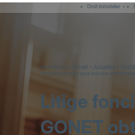
Panneau de gestion des cookies
Droit immobilier
Vous êtes ici :
Accueil
>
Actualités
>
Droit 
vendeur poursuivi pour éviction et diminutio
Litige fonc
GONET obti