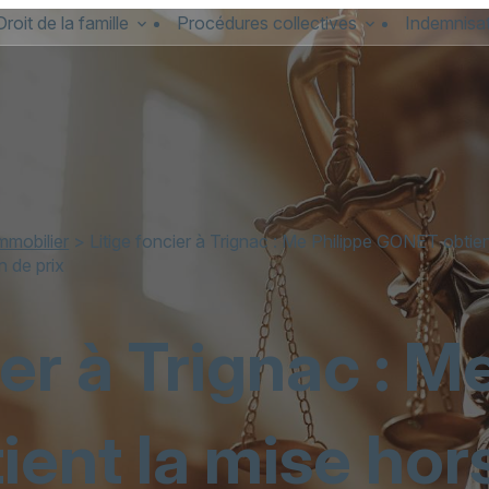
Droit de la famille
Procédures collectives
Indemnisat
immobilier
> Litige foncier à Trignac : Me Philippe GONET obtie
n de prix
ier à Trignac : M
ent la mise hor