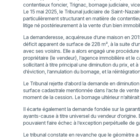
contentieux foncier, Trignac, bornage judiciaire, v
Le 15 mai 2025, le Tribunal judiciaire de Saint-Naza
particulièrement structurant en matière de contentieu
litige né postérieurement à la vente d’un bien immobil
La demanderesse, acquéreuse d’une maison en 2015
déficit apparent de surface de 228 m², à la suite d’u
avec ses voisins. Elle a alors engagé une procédure 
propriétaire (le vendeur), l’agence immobilière et le
sollicitant à titre principal une diminution du prix, et à 
d’éviction, l’annulation du bornage, et la réintégration
Le Tribunal rejette d’abord la demande en diminution
surface cadastrale mentionnée dans l’acte de vente (
moment de la cession. Le bornage ultérieur n’altérait 
Il écarte également la demande fondée sur la garantie
ayants-cause à titre universel du vendeur d’origine. En
pouvaient faire échec à l’exception perpétuelle de ga
Le tribunal constate en revanche que le géomètre a 