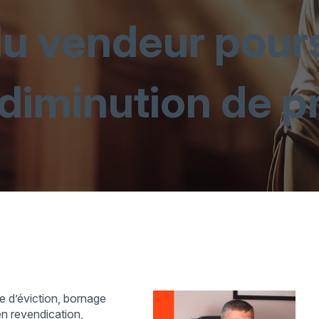
u vendeur pours
 diminution de p
ie d’éviction, bornage
en revendication,