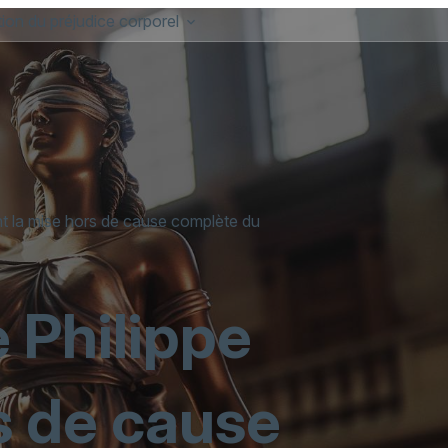
ion du préjudice corporel
nt la mise hors de cause complète du
e Philippe
s de cause