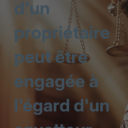
d'un
propriétaire
peut être
engagée à
l'égard d'un