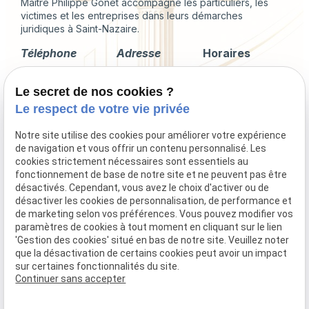
Maître Philippe Gonet accompagne les particuliers, les
victimes et les entreprises dans leurs démarches
juridiques à Saint-Nazaire.
Téléphone
Adresse
Horaires
02 49 88 35 04
2 Rue du
Lundi -
Le secret de nos cookies ?
Corps de
Vendredi
Garde
09:00 - 18:00
Le respect de votre vie privée
44600 Saint-
Nazaire
Notre site utilise des cookies pour améliorer votre expérience
de navigation et vous offrir un contenu personnalisé. Les
cookies strictement nécessaires sont essentiels au
fonctionnement de base de notre site et ne peuvent pas être
désactivés. Cependant, vous avez le choix d'activer ou de
Droit immobilier
désactiver les cookies de personnalisation, de performance et
Droit de la famille
de marketing selon vos préférences. Vous pouvez modifier vos
Procédures collectives
paramètres de cookies à tout moment en cliquant sur le lien
'Gestion des cookies' situé en bas de notre site. Veuillez noter
Indemnisation du préjudice corporel
que la désactivation de certains cookies peut avoir un impact
sur certaines fonctionnalités du site.
Continuer sans accepter
Mentions légales
Politique de confidentialité
Gestion des cookies
Plan du site