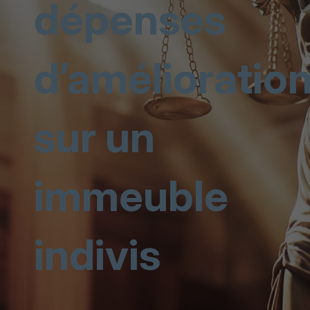
dépenses
d’amélioratio
sur un
immeuble
indivis