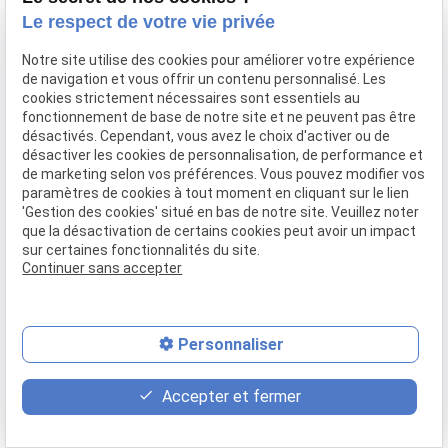
Le respect de votre vie privée
Notre site utilise des cookies pour améliorer votre expérience
de navigation et vous offrir un contenu personnalisé. Les
Besoin d’un
cookies strictement nécessaires sont essentiels au
fonctionnement de base de notre site et ne peuvent pas être
désactivés. Cependant, vous avez le choix d'activer ou de
conseil juridique ?
désactiver les cookies de personnalisation, de performance et
de marketing selon vos préférences. Vous pouvez modifier vos
paramètres de cookies à tout moment en cliquant sur le lien
'Gestion des cookies' situé en bas de notre site. Veuillez noter
que la désactivation de certains cookies peut avoir un impact
Contactez le cabinet de Maître Philippe Gonet
sur certaines fonctionnalités du site.
Continuer sans accepter
pour exposer votre situation et obtenir un
accompagnement clair, rigoureux et adapté à
vos besoins.
Nom
*
Personnaliser
place
event
phone
Accepter et fermer
Plan d'accès
Rendez-vous
02 49 88 35 04
Prénom