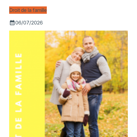
Droit de la famille
calendar_month
06/07/2026