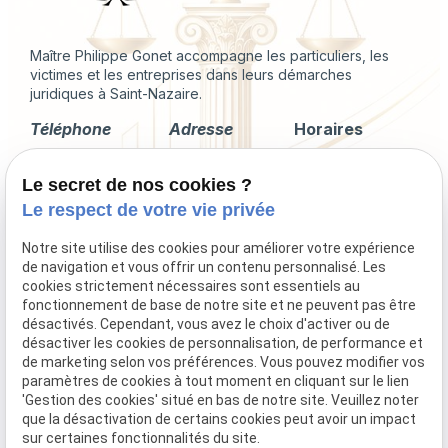
Maître Philippe Gonet accompagne les particuliers, les
victimes et les entreprises dans leurs démarches
juridiques à Saint-Nazaire.
Téléphone
Adresse
Horaires
02 49 88 35 04
2 Rue du
Lundi -
Le secret de nos cookies ?
Corps de
Vendredi
Garde
09:00 - 18:00
Le respect de votre vie privée
44600 Saint-
Nazaire
Notre site utilise des cookies pour améliorer votre expérience
de navigation et vous offrir un contenu personnalisé. Les
cookies strictement nécessaires sont essentiels au
fonctionnement de base de notre site et ne peuvent pas être
désactivés. Cependant, vous avez le choix d'activer ou de
Droit immobilier
désactiver les cookies de personnalisation, de performance et
Droit de la famille
de marketing selon vos préférences. Vous pouvez modifier vos
Procédures collectives
paramètres de cookies à tout moment en cliquant sur le lien
'Gestion des cookies' situé en bas de notre site. Veuillez noter
Indemnisation du préjudice corporel
que la désactivation de certains cookies peut avoir un impact
sur certaines fonctionnalités du site.