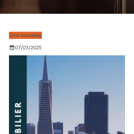
Droit immobilier
calendar_month
07/03/2025