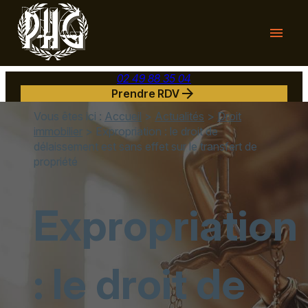
Panneau de gestion des cookies
menu
02 49 88 35 04
arrow_forward
Prendre RDV
Vous êtes ici :
Accueil
>
Actualités
>
Droit
immobilier
> Expropriation : le droit de
délaissement est sans effet sur le transfert de
propriété
Expropriation
: le droit de