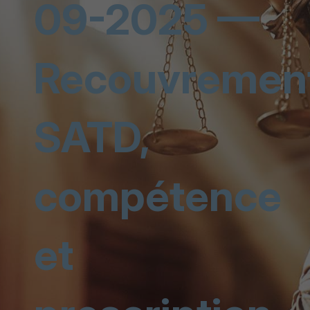
09-2025 —
Recouvrement
SATD,
compétence
et