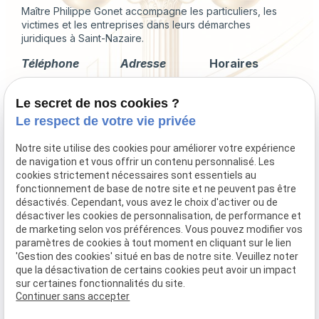
Maître Philippe Gonet accompagne les particuliers, les
victimes et les entreprises dans leurs démarches
juridiques à Saint-Nazaire.
Téléphone
Adresse
Horaires
02 49 88 35 04
2 Rue du
Lundi -
Le secret de nos cookies ?
Corps de
Vendredi
Garde
09:00 - 18:00
Le respect de votre vie privée
44600 Saint-
Nazaire
Notre site utilise des cookies pour améliorer votre expérience
de navigation et vous offrir un contenu personnalisé. Les
cookies strictement nécessaires sont essentiels au
fonctionnement de base de notre site et ne peuvent pas être
désactivés. Cependant, vous avez le choix d'activer ou de
Droit immobilier
désactiver les cookies de personnalisation, de performance et
Droit de la famille
de marketing selon vos préférences. Vous pouvez modifier vos
Procédures collectives
paramètres de cookies à tout moment en cliquant sur le lien
'Gestion des cookies' situé en bas de notre site. Veuillez noter
Indemnisation du préjudice corporel
que la désactivation de certains cookies peut avoir un impact
sur certaines fonctionnalités du site.
Continuer sans accepter
Mentions légales
Politique de confidentialité
Gestion des cookies
Plan du site