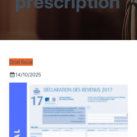
prescription
Droit fiscal
calendar_month
14/10/2025