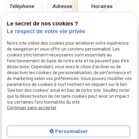
Téléphone
Adresse
Horaires
02 49 88 35 04
2 Rue du
Lundi -
Le secret de nos cookies ?
Corps de
Vendredi
Garde
09:00 - 18:00
Le respect de votre vie privée
44600 Saint-
Nazaire
Notre site utilise des cookies pour améliorer votre expérience
de navigation et vous offrir un contenu personnalisé. Les
cookies strictement nécessaires sont essentiels au
fonctionnement de base de notre site et ne peuvent pas être
désactivés. Cependant, vous avez le choix d'activer ou de
Droit immobilier
désactiver les cookies de personnalisation, de performance et
Droit de la famille
de marketing selon vos préférences. Vous pouvez modifier vos
Procédures collectives
paramètres de cookies à tout moment en cliquant sur le lien
'Gestion des cookies' situé en bas de notre site. Veuillez noter
Indemnisation du préjudice corporel
que la désactivation de certains cookies peut avoir un impact
sur certaines fonctionnalités du site.
Continuer sans accepter
Mentions légales
Politique de confidentialité
Gestion des cookies
Plan du site
Personnaliser