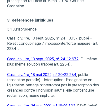
prescription (au-delà du 6 mai 2016). Cour de
Cassation
3. Références juridiques
3.1 Jurisprudence
Cass. civ. 1re, 10 sept. 2025, n° 24-10.157, publié –
Rejet : concubinage ≠ impossibilité/force majeure (art.
2234).
Cass. civ. 1re, 10 sept. 2025, n° 24-12.672
, F – même
jour, même solution (rappel art. 2234).
Cass. civ. 1re, 18 mai 2022, n° 20-22.234
, publié
(cassation partielle) – interruption : l’assignation en
liquidation-partage n’interrompt pas la prescription des
créances contre l’indivision sauf si elle contient une
réclamation, même implicite.
Cass. civ. 1re, 26 mai 2021, n° 19-21.302,
FS-P (rejet)