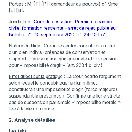
Parties
: M. [F] [P] (demandeur au pourvoi) c/ Mme
[L] [B].
Juridiction
:
Cour de cassation, Première chambre
civile, formation restreinte – arrêt de rejet, publié au
Bulletin. n° : 10 septembre 2025, n° 24-10.157
,
Nature du litige
: Créances entre concubins au titre
d’un bien indivis (créances de conservation et
d’apport) – prescription quinquennale et suspension
pour « impossibilité d’agir » (art. 2234 c. civ.).
Effet direct sur la pratiqu
e : La Cour écarte l’argument
selon lequel le concubinage, en lui-même,
constituerait une impossibilité d’agir (force majeure)
suspendant la prescription. Confirme une ligne stricte :
pas de suspension par simple « impossibilité morale »
liée à la vie commune.
2. Analyse détaillée
Les faits