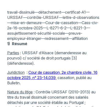
travail-dissimulé—détachement—certificat-A1—
URSSAF—contrôle-URSSAF—lettre-d-observations
—mise-en-demeure—Cour-de-cassation—Cass-civ-
2e-16-octobre-2025—L-8271-6-2—L-8221-3—
assujettissement-sécurité-sociale—preuve-
employeur-étranger—redressement—affiliation
1) Résumé
Parties
: URSSAF d’Alsace (demanderesse au
pourvoi) c/ société de droit portugais [3]
(défenderesse).
Juridiction
:
Cour de cassation, 2e chambre civile, 16
octobre 2025, n° 23-14.039
, cassation, publié au
Bulletin.
Nature du litige
: Contrôle URSSAF (2010–2013) au
titre du travail dissimulé concernant des salariés
détachés par une société établie au Portugal ;