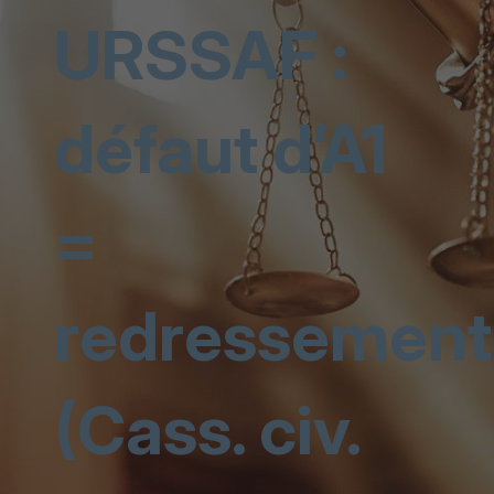
URSSAF :
défaut d’A1
=
redressement
(Cass. civ.