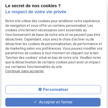
02 49 88 35 04
2 Rue du
Lundi -
Le secret de nos cookies ?
Corps de
Vendredi
Garde
09:00 - 18:00
Le respect de votre vie privée
44600 Saint-
Nazaire
Notre site utilise des cookies pour améliorer votre expérience
de navigation et vous offrir un contenu personnalisé. Les
cookies strictement nécessaires sont essentiels au
fonctionnement de base de notre site et ne peuvent pas être
désactivés. Cependant, vous avez le choix d'activer ou de
Droit immobilier
désactiver les cookies de personnalisation, de performance et
Droit de la famille
de marketing selon vos préférences. Vous pouvez modifier vos
Procédures collectives
paramètres de cookies à tout moment en cliquant sur le lien
'Gestion des cookies' situé en bas de notre site. Veuillez noter
Indemnisation du préjudice corporel
que la désactivation de certains cookies peut avoir un impact
sur certaines fonctionnalités du site.
Continuer sans accepter
Mentions légales
Politique de confidentialité
Gestion des cookies
Plan du site
Personnaliser
place
event
phone
Accepter et fermer
Plan d'accès
Rendez-vous
02 49 88 35 04