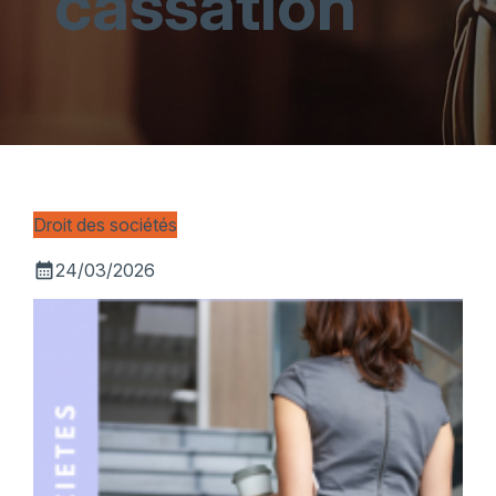
cassation
Droit des sociétés
calendar_month
24/03/2026