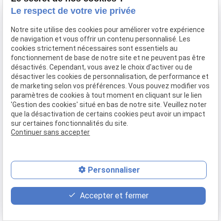
Le respect de votre vie privée
Notre site utilise des cookies pour améliorer votre expérience
de navigation et vous offrir un contenu personnalisé. Les
cookies strictement nécessaires sont essentiels au
fonctionnement de base de notre site et ne peuvent pas être
désactivés. Cependant, vous avez le choix d'activer ou de
désactiver les cookies de personnalisation, de performance et
*
Champs requis
de marketing selon vos préférences. Vous pouvez modifier vos
paramètres de cookies à tout moment en cliquant sur le lien
'Gestion des cookies' situé en bas de notre site. Veuillez noter
que la désactivation de certains cookies peut avoir un impact
sur certaines fonctionnalités du site.
Continuer sans accepter
Personnaliser
Maître Philippe Gonet accompagne les particuliers, les
victimes et les entreprises dans leurs démarches
place
event
phone
juridiques à Saint-Nazaire.
Accepter et fermer
Plan d'accès
Rendez-vous
02 49 88 35 04
Téléphone
Adresse
Horaires