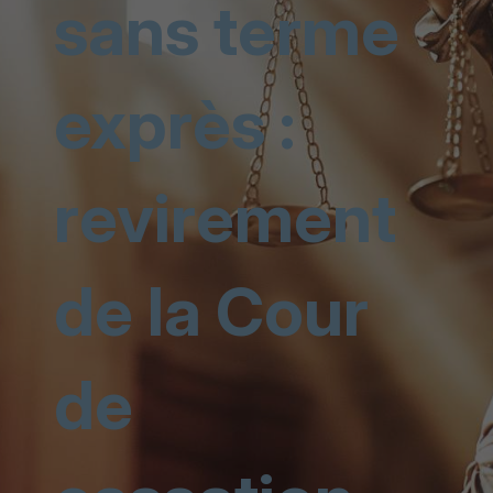
sans terme
exprès :
revirement
de la Cour
de