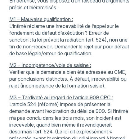
En défense, vous disposez d’un faisceau d’arguments
précis et hiérarchisés :
M1 – Mauvaise qualification :
L’intimé réclame une irrecevabilité de l’appel sur le
fondement du défaut d’exécution ? Erreur de
sanction : la loi prévoit la radiation (art. 524), non une
fin de non-recevoir. Demander le rejet pur pour défaut
de base légale/erreur de qualification.
M2 – Incompétence/voie de saisine :
Vérifier que la demande a bien été adressée au CME,
par conclusions distinctes. À défaut, irrecevabilité ou
rejet (incompétence de la formation saisie).
M3 – Tardiveté au regard de l’article 909 CPC :
L’article 524 (réformé) impose de présenter la
demande avant l’expiration du délai de 909. Si l’intimé
n’a pas conclu dans les trois mois, son incident est
irrecevable, quand bien même il revendiquerait
désormais l’art. 524. (La loi dit expressément «
présentée avant l’expiration du délai imparti à l’intimé