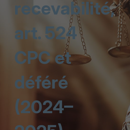
recevabilité,
art. 524
CPC et
déféré
(2024–