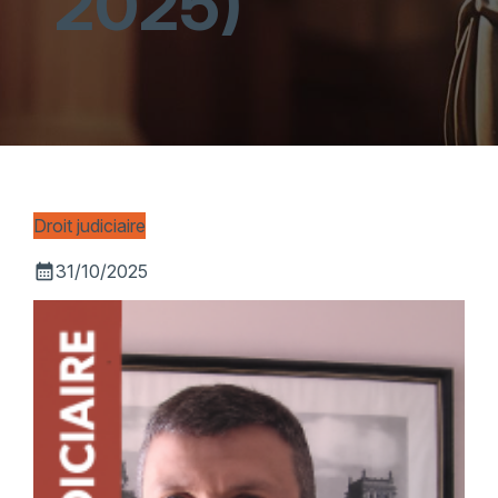
2025)
Droit judiciaire
calendar_month
31/10/2025