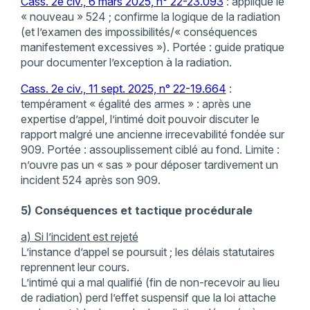
Cass. 2e civ., 6 mars 2025, n° 22-23.093
: applique le
« nouveau » 524 ; confirme la logique de la radiation
(et l’examen des impossibilités/« conséquences
manifestement excessives »). Portée : guide pratique
pour documenter l’exception à la radiation.
Cass. 2e civ., 11 sept. 2025, n° 22-19.664
:
tempérament « égalité des armes » : après une
expertise d’appel, l’intimé doit pouvoir discuter le
rapport malgré une ancienne irrecevabilité fondée sur
909. Portée : assouplissement ciblé au fond. Limite :
n’ouvre pas un « sas » pour déposer tardivement un
incident 524 après son 909.
5) Conséquences et tactique procédurale
a) Si l’incident est rejeté
L’instance d’appel se poursuit ; les délais statutaires
reprennent leur cours.
L’intimé qui a mal qualifié (fin de non-recevoir au lieu
de radiation) perd l’effet suspensif que la loi attache