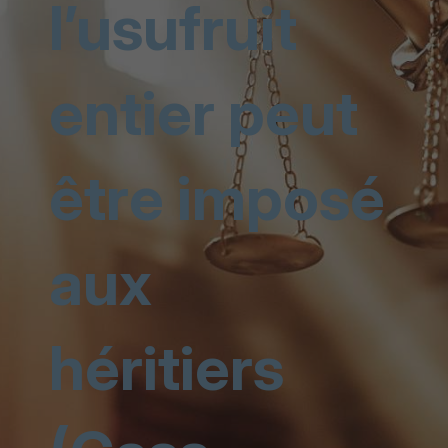
l’usufruit
entier peut
être imposé
aux
héritiers