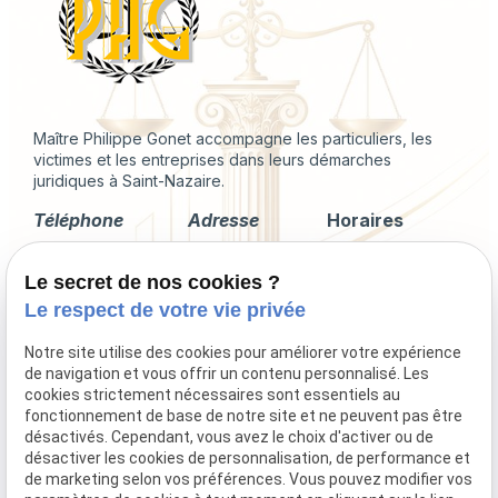
Maître Philippe Gonet accompagne les particuliers, les
victimes et les entreprises dans leurs démarches
juridiques à Saint-Nazaire.
Téléphone
Adresse
Horaires
02 49 88 35 04
2 Rue du
Lundi -
Le secret de nos cookies ?
Corps de
Vendredi
Garde
09:00 - 18:00
Le respect de votre vie privée
44600 Saint-
Nazaire
Notre site utilise des cookies pour améliorer votre expérience
de navigation et vous offrir un contenu personnalisé. Les
cookies strictement nécessaires sont essentiels au
fonctionnement de base de notre site et ne peuvent pas être
désactivés. Cependant, vous avez le choix d'activer ou de
Droit immobilier
désactiver les cookies de personnalisation, de performance et
Droit de la famille
de marketing selon vos préférences. Vous pouvez modifier vos